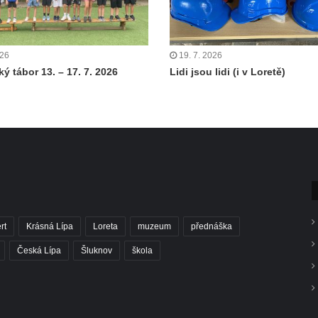
026
19. 7. 2026
ý tábor 13. – 17. 7. 2026
Lidi jsou lidi (i v Loretě)
rt
Krásná Lípa
Loreta
muzeum
přednáška
Česká Lípa
Šluknov
škola