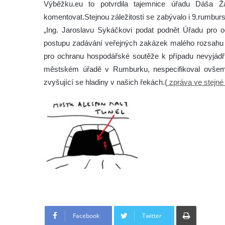
Výběžku.eu to potvrdila tajemnice úřadu Dáša Žá
komentovat.Stejnou záležitostí se zabývalo i 9.rumburské
„Ing. Jaroslavu Sykáčkovi podat podnět Úřadu pro 
postupu zadávání veřejných zakázek malého rozsahu 
pro ochranu hospodářské soutěže k případu nevyjádřil
městském úřadě v Rumburku, nespecifikoval ovšem
zvyšující se hladiny v našich řekách.(
zpráva ve stejné 
Tisknout
Facebook
Twitter