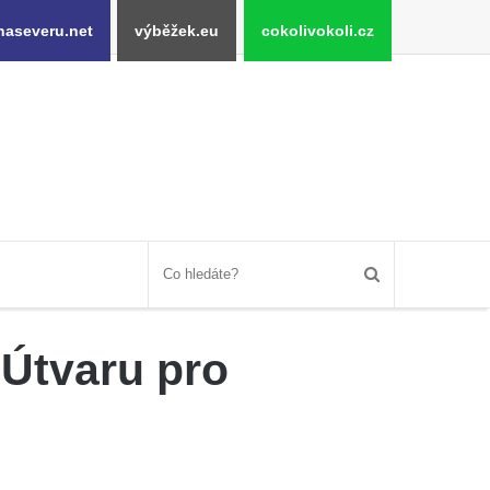
naseveru.net
výběžek.eu
cokolivokoli.cz
 Útvaru pro