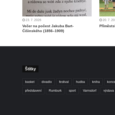
23. 7. 2026
20. 7. 2
Večer na počest Jakuba Bart-
Příměstsk
Ćišinského (1856–1909)
Štítky
basket
divadlo
festival
hudba
kniha
konce
představení
Rumburk
sport
Varnsdorf
výstava