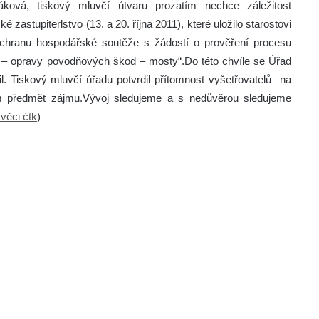
ková, tiskový mluvčí útvaru prozatím nechce záležitost
 zastupiterlstvo (13. a 20. října 2011), které uložilo starostovi
ochranu hospodářské soutěže s žádostí o prověření procesu
– opravy povodňových škod – mosty“.Do této chvíle se Úřad
. Tiskový mluvčí úřadu potvrdil přítomnost vyšetřovatelů na
 předmět zájmu.Vývoj sledujeme a s nedůvěrou sledujeme
věci ćtk
)