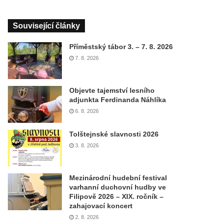
Související články
Příměstský tábor 3. – 7. 8. 2026
7. 8. 2026
Objevte tajemství lesního
adjunkta Ferdinanda Náhlíka
6. 8. 2026
Tolštejnské slavnosti 2026
3. 8. 2026
Mezinárodní hudební festival
varhanní duchovní hudby ve
Filipově 2026 – XIX. ročník –
zahajovací koncert
2. 8. 2026