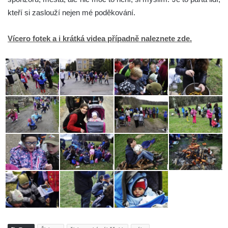
kteří si zaslouží nejen mé poděkování.
Vícero fotek a i krátká videa případně naleznete zde.