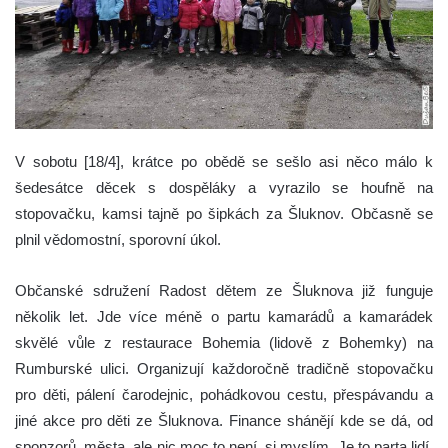
V sobotu [18/4], krátce po obědě se sešlo asi něco málo k
šedesátce děcek s dospěláky a vyrazilo se houfně na
stopovačku, kamsi tajně po šipkách za Šluknov. Občasně se
plnil vědomostní, sporovní úkol.
Občanské sdružení Radost dětem ze Šluknova již funguje
několik let. Jde více méně o partu kamarádů a kamarádek
skvělé vůle z restaurace Bohemia (lidově z Bohemky) na
Rumburské ulici. Organizují každoročně tradičně stopovačku
pro děti, pálení čarodejnic, pohádkovou cestu, přespávandu a
jiné akce pro děti ze Šluknova. Finance shánějí kde se dá, od
sponzorů, města, ale nic moc to není, si myslím. Je to parta lidí,