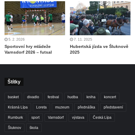
5. 2. 2026
7. 11. 2025
Sportovní hry mládeže
Hubertská jízda ve Šluknově
Varnsdorf 2026 – futsal
2025
Štítky
basket
divadlo
festival
hudba
kniha
koncert
Krásná Lípa
Loreta
muzeum
přednáška
představení
Rumburk
sport
Varnsdorf
výstava
Česká Lípa
Šluknov
škola