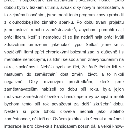
dobou bylo v těžkém útlumu, avšak díky novým možnostem, a
to zejména finančním, jsme mohli tento program znovu probudit
z dlouhodobějšího zimního spánku. Po dobu trvání projektu
jsme oslovili mnoho zaměstnavatelů, abychom pomohli najít
práci lidem, kteří si nemohou či se jim nedaří najít práci kvůli
zdravotním omezením jakéhokoli typu. Setkali jsme se s
vozíčkáři, lidmi trpící chronickými bolestmi zad, s duševně i s
mentálně nemocnými, i s lidmi se sociálním znevýhodněním na
okraji společnosti. Nebála bych se říci, že řadě těchto lidí se
nástupem do zaměstnání dost změnil život, a to nikoli
negativně. Díky mzdovým prostředkům, které jsme
zaměstnavatelům nabízeli po dobu půl roku, byla jejich
motivace zaměstnat člověka s handicapem výraznější a mohli
bychom tento půl rok považovat za delší zkušební dobu.
Někteří si poté tohoto člověka nechali jako stálého
zaměstnance, někteří ne. Ovšem jakákoli zkušenost a možnost
integrace je pro člověka s handicapem posun dál a velké know-