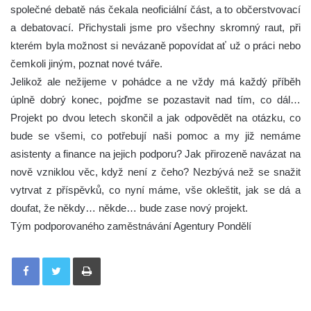
společné debatě nás čekala neoficiální část, a to občerstvovací
a debatovací. Přichystali jsme pro všechny skromný raut, při
kterém byla možnost si nevázaně popovídat ať už o práci nebo
čemkoli jiným, poznat nové tváře.
Jelikož ale nežijeme v pohádce a ne vždy má každý příběh
úplně dobrý konec, pojďme se pozastavit nad tím, co dál…
Projekt po dvou letech skončil a jak odpovědět na otázku, co
bude se všemi, co potřebují naši pomoc a my již nemáme
asistenty a finance na jejich podporu? Jak přirozeně navázat na
nově vzniklou věc, když není z čeho? Nezbývá než se snažit
vytrvat z příspěvků, co nyní máme, vše okleštit, jak se dá a
doufat, že někdy… někde… bude zase nový projekt.
Tým podporovaného zaměstnávání Agentury Pondělí
Tisknout