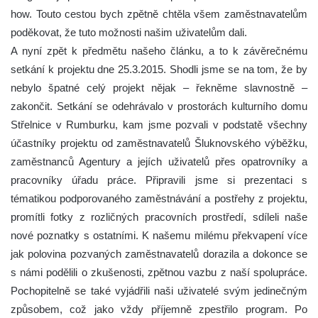
how. Touto cestou bych zpětně chtěla všem zaměstnavatelům
poděkovat, že tuto možnosti našim uživatelům dali.
A nyní zpět k předmětu našeho článku, a to k závěrečnému
setkání k projektu dne 25.3.2015. Shodli jsme se na tom, že by
nebylo špatné celý projekt nějak – řekněme slavnostně –
zakončit. Setkání se odehrávalo v prostorách kulturního domu
Střelnice v Rumburku, kam jsme pozvali v podstatě všechny
účastníky projektu od zaměstnavatelů Šluknovského výběžku,
zaměstnanců Agentury a jejích uživatelů přes opatrovníky a
pracovníky úřadu práce. Připravili jsme si prezentaci s
tématikou podporovaného zaměstnávání a postřehy z projektu,
promítli fotky z rozličných pracovních prostředí, sdíleli naše
nové poznatky s ostatními. K našemu milému překvapení více
jak polovina pozvaných zaměstnavatelů dorazila a dokonce se
s námi podělili o zkušenosti, zpětnou vazbu z naší spolupráce.
Pochopitelně se také vyjádřili naši uživatelé svým jedinečným
způsobem, což jako vždy příjemně zpestřilo program. Po