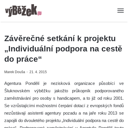
Závěrečné setkání k projektu
„Individuální podpora na cestě
do práce“
Marek Douša
21. 4. 2015
Agentura Pondělí je nezisková organizace působící ve
Šluknovském výběžku jakožto průkopník podporovaného
zaměstnávání pro osoby s handicapem, a to již od roku 2001.
Se vzrůstajícími možnostmi čerpání dotací z evropských fondů
nezůstávají asistenti agentury pozadu a na jaře roku 2013 se
zapojili do dvouletého projektu „Individuální podpora na cestě do
práce“.
Podporované zaměstnávání v Agentuře Pondělí touto