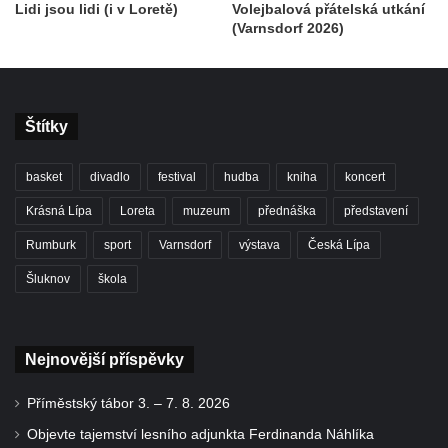
Lidi jsou lidi (i v Loretě)
Volejbalová přátelská utkání
(Varnsdorf 2026)
Štítky
basket
divadlo
festival
hudba
kniha
koncert
Krásná Lípa
Loreta
muzeum
přednáška
představení
Rumburk
sport
Varnsdorf
výstava
Česká Lípa
Šluknov
škola
Nejnovější příspěvky
Příměstský tábor 3. – 7. 8. 2026
Objevte tajemství lesního adjunkta Ferdinanda Náhlíka