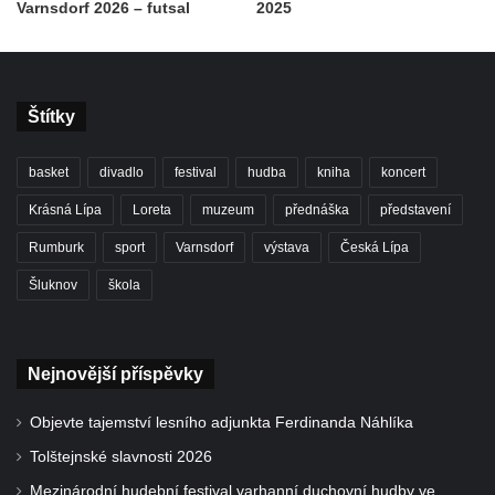
Varnsdorf 2026 – futsal
2025
Štítky
basket
divadlo
festival
hudba
kniha
koncert
Krásná Lípa
Loreta
muzeum
přednáška
představení
Rumburk
sport
Varnsdorf
výstava
Česká Lípa
Šluknov
škola
Nejnovější příspěvky
Objevte tajemství lesního adjunkta Ferdinanda Náhlíka
Tolštejnské slavnosti 2026
Mezinárodní hudební festival varhanní duchovní hudby ve