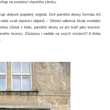
ňuje na existenci vlastního zámku.
ruje dobově poplatný originál. Dvě pamětní desky formátu A3
sebe vzali vlastníci objektů – Střední odborná škola mediální
hou zůstat v klidu, pamětní desky se jen tváří jako kovové.
šeného bronzu. Zůstanou i nadále na svých místech? A třeba
…