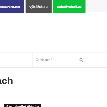
naseveru.net
výběžek.eu
cokolivokoli.cz
ách
Související články