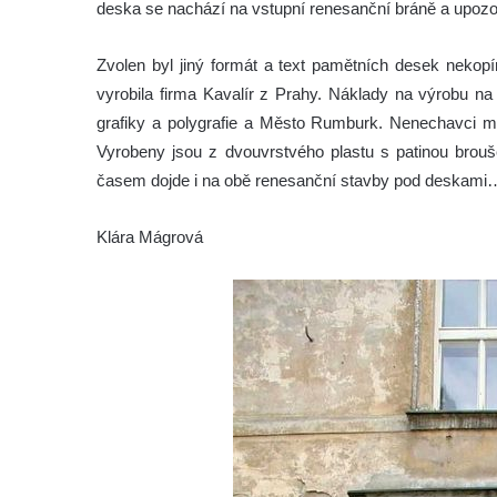
deska se nachází na vstupní renesanční bráně a upozor
Zvolen byl jiný formát a text pamětních desek nekopí
vyrobila firma Kavalír z Prahy. Náklady na výrobu na 
grafiky a polygrafie a Město Rumburk. Nenechavci mo
Vyrobeny jsou z dvouvrstvého plastu s patinou brou
časem dojde i na obě renesanční stavby pod deskami
Klára Mágrová