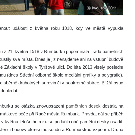
nout události z května roku 1918, kdy ve městě vypukla
ku z 21. května 1918 v Rumburku připomínala i řada pamětních
stily svá místa. Dnes je již nenajdeme ani na vstupní budově
 Základní školy v Tyršově ulici. Do léta 2013 visely poslední
 (dnes Střední odborné škole mediální grafiky a polygrafie).
e sběrně druhotných surovin či v soukromé sbírce. Bližší osud
dohledat.
umburku se otázka znovuosazení
pamětních desek
dostala na
amátkové péče při Radě města Rumburk. Pravda, dál se příběh
e v květnu letošního roku se podařilo obě pamětní desky osadit.
istenci budovy okresního soudu a Rumburskou vzpouru. Druhá