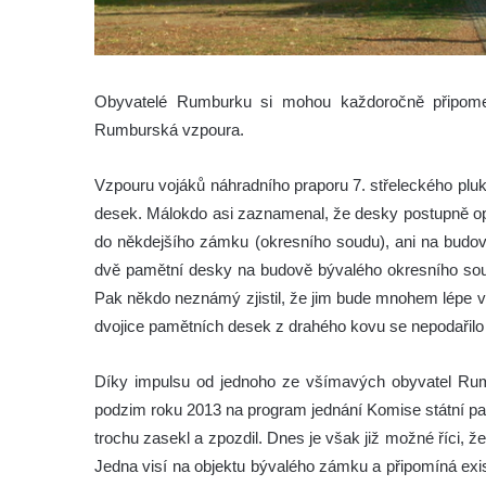
Obyvatelé Rumburku si mohou každoročně připome
Rumburská vzpoura.
Vzpouru vojáků náhradního praporu 7. střeleckého plu
desek. Málokdo asi zaznamenal, že desky postupně opu
do někdejšího zámku (okresního soudu), ani na budově
dvě pamětní desky na budově bývalého okresního soudu
Pak někdo neznámý zjistil, že jim bude mnohem lépe v
dvojice pamětních desek z drahého kovu se nepodařilo 
Díky impulsu od jednoho ze všímavých obyvatel R
podzim roku 2013 na program jednání Komise státní p
trochu zasekl a zpozdil. Dnes je však již možné říci, ž
Jedna visí na objektu bývalého zámku a připomíná ex