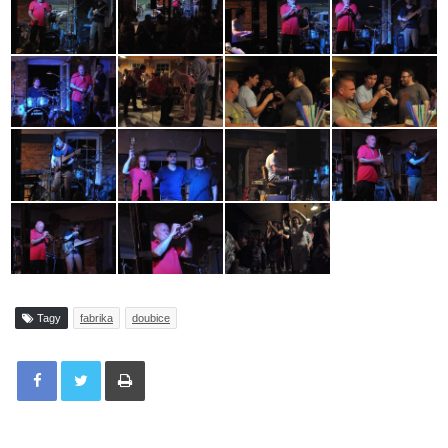
Tagy
fabrika
doubice
Tisknout