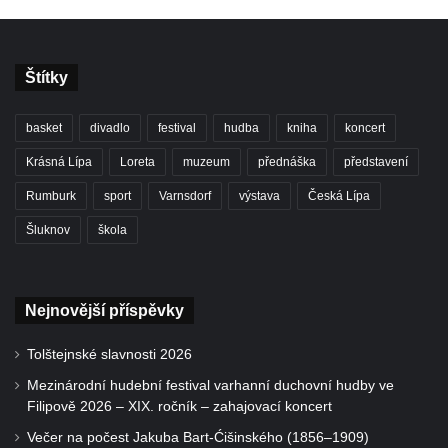
Štítky
basket
divadlo
festival
hudba
kniha
koncert
Krásná Lípa
Loreta
muzeum
přednáška
představení
Rumburk
sport
Varnsdorf
výstava
Česká Lípa
Šluknov
škola
Nejnovější příspěvky
Tolštejnské slavnosti 2026
Mezinárodní hudební festival varhanní duchovní hudby ve
Filipově 2026 – XIX. ročník – zahajovací koncert
Večer na počest Jakuba Bart-Ćišinského (1856–1909)