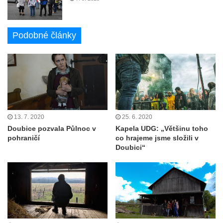
Podobné články
13. 7. 2020
25. 6. 2020
Doubice pozvala Půlnoc v
Kapela UDG: „Většinu toho
pohraničí
co hrajeme jsme složili v
Doubici“