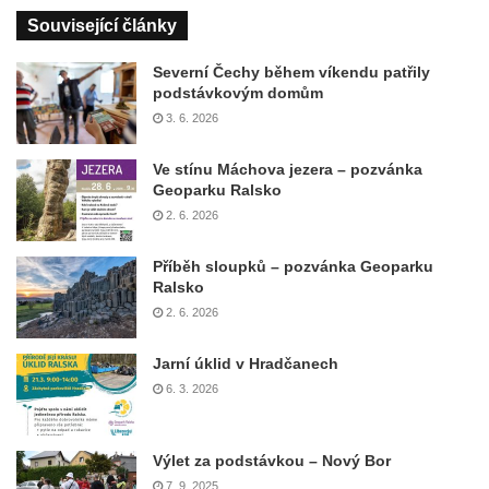
Související články
Severní Čechy během víkendu patřily
podstávkovým domům
3. 6. 2026
Ve stínu Máchova jezera – pozvánka
Geoparku Ralsko
2. 6. 2026
Příběh sloupků – pozvánka Geoparku
Ralsko
2. 6. 2026
Jarní úklid v Hradčanech
6. 3. 2026
Výlet za podstávkou – Nový Bor
7. 9. 2025