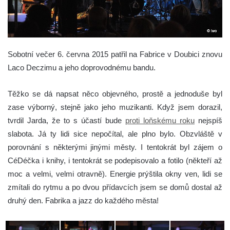
Sobotní večer 6. června 2015 patřil na Fabrice v Doubici znovu
Laco Deczimu a jeho doprovodnému bandu.
Těžko se dá napsat něco objevného, prostě a jednoduše byl
zase výborný, stejně jako jeho muzikanti. Když jsem dorazil,
tvrdil Jarda, že to s účastí bude
proti loňskému roku
nejspíš
slabota. Já ty lidi sice nepočítal, ale plno bylo. Obzvláště v
porovnání s některými jinými městy. I tentokrát byl zájem o
CéDéčka i knihy, i tentokrát se podepisovalo a fotilo (někteří až
moc a velmi, velmi otravně). Energie prýštila okny ven, lidi se
zmítali do rytmu a po dvou přídavcích jsem se domů dostal až
druhý den. Fabrika a jazz do každého města!