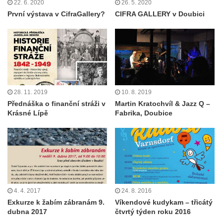
22. 6. 2020
26. 5. 2020
První výstava v CifraGallery?
CIFRA GALLERY v Doubici
28. 11. 2019
10. 8. 2019
Přednáška o finanční stráži v
Martin Kratochvíl & Jazz Q –
Krásné Lípě
Fabrika, Doubice
4. 4. 2017
24. 8. 2016
Exkurze k žabím zábranám 9.
Víkendové kudykam – třicátý
dubna 2017
čtvrtý týden roku 2016