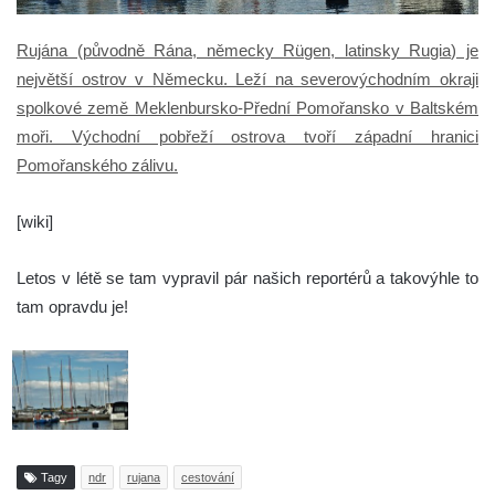
Rujána (původně Rána, německy Rügen, latinsky Rugia) je
největší ostrov v Německu. Leží na severovýchodním okraji
spolkové země Meklenbursko-Přední Pomořansko v Baltském
moři. Východní pobřeží ostrova tvoří západní hranici
Pomořanského zálivu.
[wiki]
Letos v létě se tam vypravil pár našich reportérů a takovýhle to
tam opravdu je!
Tagy
ndr
rujana
cestování