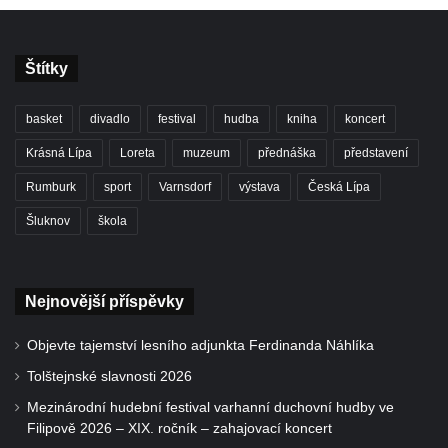
Štítky
basket
divadlo
festival
hudba
kniha
koncert
Krásná Lípa
Loreta
muzeum
přednáška
představení
Rumburk
sport
Varnsdorf
výstava
Česká Lípa
Šluknov
škola
Nejnovější příspěvky
Objevte tajemství lesního adjunkta Ferdinanda Náhlíka
Tolštejnské slavnosti 2026
Mezinárodní hudební festival varhanní duchovní hudby ve
Filipově 2026 – XIX. ročník – zahajovací koncert