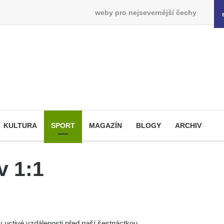
weby pro nejsevernější čechy
KULTURA
SPORT
MAGAZÍN
BLOGY
ARCHIV
v 1:1
v uctivé vzdálenosti před naší šestnáctkou.