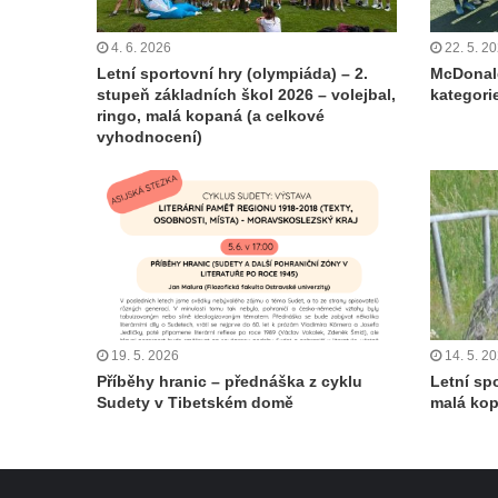
4. 6. 2026
22. 5. 2
Letní sportovní hry (olympiáda) – 2.
McDonald
stupeň základních škol 2026 – volejbal,
kategorie
ringo, malá kopaná (a celkové
vyhodnocení)
19. 5. 2026
14. 5. 2
Příběhy hranic – přednáška z cyklu
Letní sp
Sudety v Tibetském domě
malá ko