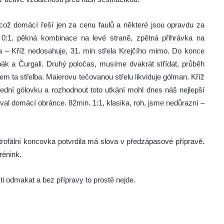
ož domácí řeší jen za cenu faulů a některé jsou opravdu za
n 0:1, pěkná kombinace na levé straně, zpětná přihrávka na
 – Kříž nedosahuje, 31. min střela Krejčího mimo. Do konce
pák a Čurgali. Druhý poločas, musíme dvakrát střídat, průběh
m ta střelba. Maierovu tečovanou střelu likviduje gólman. Kříž
dní gólovku a rozhodnout toto utkání mohl dnes náš nejlepší
val domácí obránce. 82min. 1:1, klasika, roh, jsme nedůrazní –
trofální koncovka potvrdila má slova v předzápasové přípravě.
rénink.
i odmakat a bez přípravy to prostě nejde.