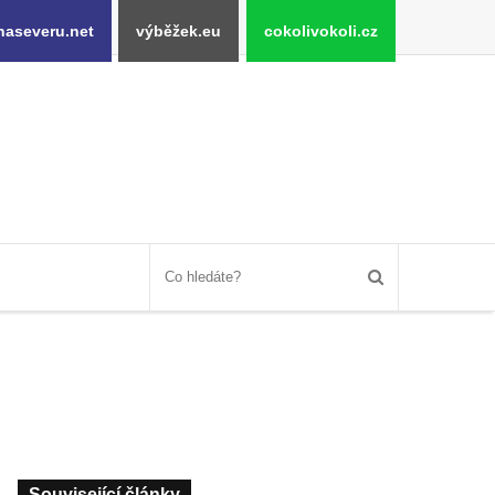
naseveru.net
výběžek.eu
cokolivokoli.cz
Související články