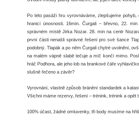
Po této pasáži hru vyrovnáváme, zlepšujeme pohyb, c
hranicí únosnosti. 16min. Čurgali – břevno, 22. mi
správném místě Jirka Nozar. 28. min na centr Nozara
první části nenašli správné řešení pro své šance Tla
podobný. Tlapák a po něm Čurgali chytré uvolnění, ovše
na malém vápně slabě tečuje a míč končí mimo. Posle
hráč Podhora, ale jeho lob na brankové čáře vyhlavičko
slušně řečeno a závěr?
Vyrovnání, vlastně způsob bránění standardek a katas
Všichni máme rezervy, řešení – trénink, trénink a opět t
100% účast, žádné omluvenky, tři body musíme na hřišt