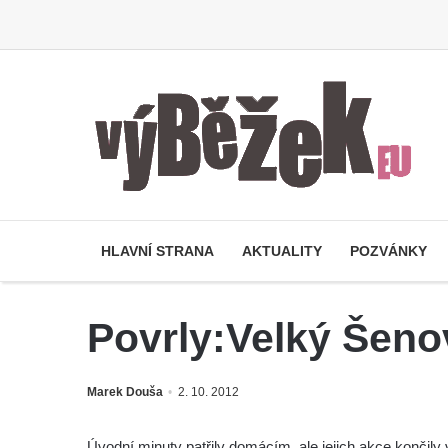
HLAVNÍ STRANA
AKTUALITY
POZVÁNKY
Povrly:Velký Šeno
Marek Douša
2. 10. 2012
Úvodní minuty patřily domácím, ale jejich akce končily 