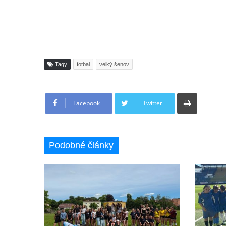
Tagy
fotbal
velký šenov
Tisknout
Facebook
Twitter
Podobné články