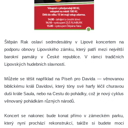
Štěpán Rak oslaví sedmdesátiny v Lipové koncertem na
podporu obnovy Lipovského zámku, který patří mezi největší
barokní pamáky v České republice. V rámci tradičních
Lipovských hudebních slavností.
Můžete se těšit například na Píseň pro Davida — věnovanou
biblickému králi Davidovi, který tóny své harfy léčil churavou
duši krále Saula, nebo na Cestu do pohádky, což je nový cyklus
věnovaný pohádkám různých národů.
Koncert se nakonec bude konat přímo v zámeckém parku,
který nyní prochází rekonstrukcí, taklže si budete moci