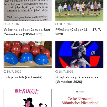
23. 7. 2026
20. 7. 2026
Večer na počest Jakuba Bart-
Příměstský tábor 13. – 17. 7.
Ćišinského (1856–1909)
2026
19. 7. 2026
18. 7. 2026
Lidi jsou lidi (i v Loretě)
Volejbalová přátelská utkání
(Varnsdorf 2026)