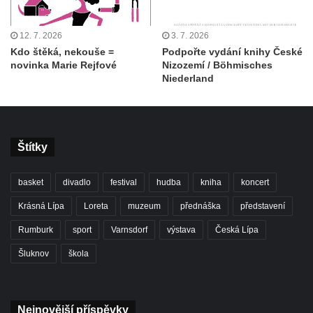
12. 7. 2026
3. 7. 2026
Kdo štěká, nekouše =
Podpořte vydání knihy České
novinka Marie Rejfové
Nizozemí / Böhmisches
Niederland
Štítky
basket
divadlo
festival
hudba
kniha
koncert
Krásná Lípa
Loreta
muzeum
přednáška
představení
Rumburk
sport
Varnsdorf
výstava
Česká Lípa
Šluknov
škola
Nejnovější příspěvky