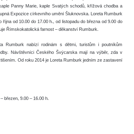
á kaple Panny Marie, kaple Svatých schodů, křížová chodba a
řístupná Expozice církevního umění Šluknovska. Loreta Rumburk
 října od 10.00 do 17.00 h., od listopadu do března od 9.00 do
vuje Římskokatolická farnost – děkanství Rumburk.
eta Rumburk nabízí rodinám s dětmi, turistům i poutníkům
hudby. Návštěvníci Českého Švýcarska mají na výběr, zda v
ztišením. Od roku 2014 je Loreta Rumburk jedním ze zastavení
d – březen, 9.00 – 16.00 h.