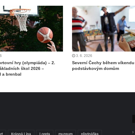
26
3. 6. 2026
rtovní hry (olympiáda) – 2.
Severní Čechy během víkendu 
ákladních škol 2026 –
podstávkovým domům
l a brenbal
rt
Krásná Lípa
Loreta
muzeum
přednáška