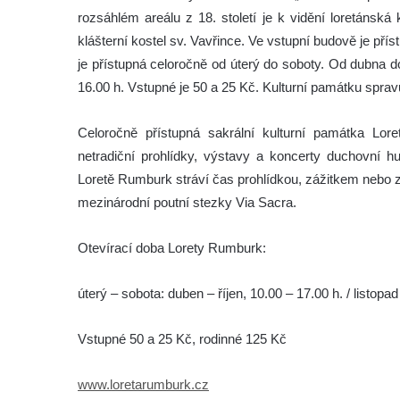
rozsáhlém areálu z 18. století je k vidění loretánsk
klášterní kostel sv. Vavřince. Ve vstupní budově je p
je přístupná celoročně od úterý do soboty. Od dubna do
16.00 h. Vstupné je 50 a 25 Kč. Kulturní památku spra
Celoročně přístupná sakrální kulturní památka Lor
netradiční prohlídky, výstavy a koncerty duchovní 
Loretě Rumburk stráví čas prohlídkou, zážitkem nebo 
mezinárodní poutní stezky Via Sacra.
Otevírací doba Lorety Rumburk:
úterý – sobota: duben – říjen, 10.00 – 17.00 h. / listopa
Vstupné 50 a 25 Kč, rodinné 125 Kč
www.loretarumburk.cz