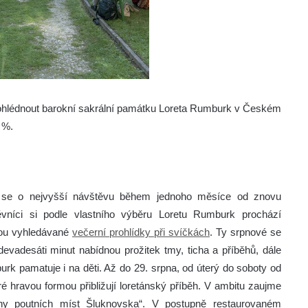
prohlédnout barokní sakrální památku Loreta Rumburk v Českém
 %.
ná se o nejvyšší návštěvu během jednoho měsíce od znovu
ěvníci si podle vlastního výběru Loretu Rumburk prochází
sou vyhledávané
večerní prohlídky při svíčkách
. Ty srpnové se
devadesáti minut nabídnou prožitek tmy, ticha a příběhů, dále
rk pamatuje i na děti. Až do 29. srpna, od úterý do soboty od
teré hravou formou přibližují loretánský příběh. V ambitu zaujme
hy poutních míst Šluknovska“. V postupně restaurovaném