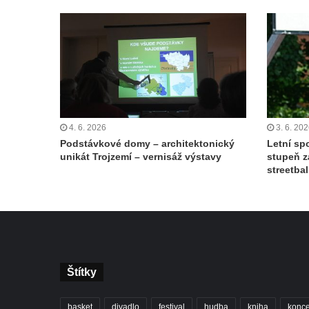
4. 6. 2026
3. 6. 20
Podstávkové domy – architektonický
Letní spo
unikát Trojzemí – vernisáž výstavy
stupeň z
streetbal
Štítky
basket
divadlo
festival
hudba
kniha
konce