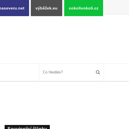
naseveru.net
výběžek.eu
cokolivokoli.cz
Související články