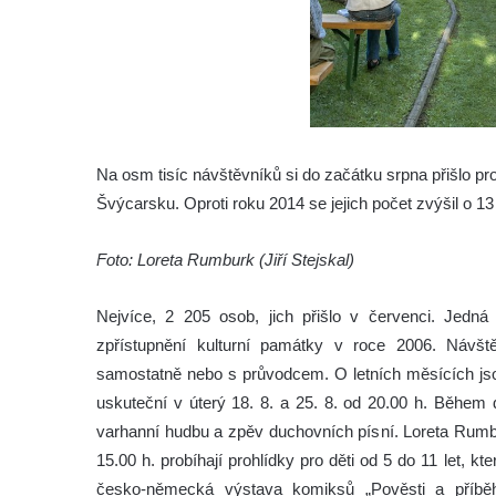
Na osm tisíc návštěvníků si do začátku srpna přišlo 
Švýcarsku. Oproti roku 2014 se jejich počet zvýšil o 13
Foto: Loreta Rumburk (Jiří Stejskal)
Nejvíce, 2 205 osob, jich přišlo v červenci. Jed
zpřístupnění kulturní památky v roce 2006. Návšt
samostatně nebo s průvodcem. O letních měsících j
uskuteční v úterý 18. 8. a 25. 8. od 20.00 h. Během 
varhanní hudbu a zpěv duchovních písní. Loreta Rumbu
15.00 h. probíhají prohlídky pro děti od 5 do 11 let, k
česko-německá výstava komiksů „Pověsti a příbě