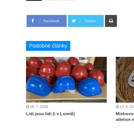
Tisknout
Facebook
Twitter
Podobné články
19. 7. 2026
14. 6. 2
Lidi jsou lidi (i v Loretě)
Mistrovs
atletice