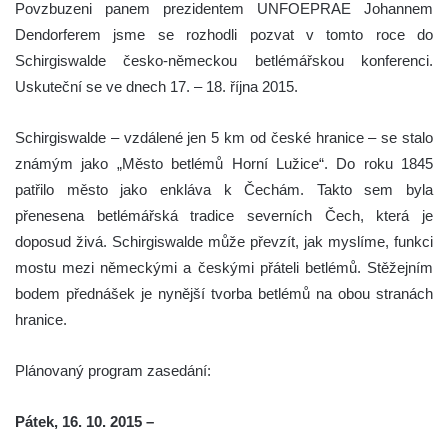
Povzbuzeni panem prezidentem UNFOEPRAE Johannem
Dendorferem jsme se rozhodli pozvat v tomto roce do
Schirgiswalde česko-německou betlémářskou konferenci.
Uskuteční se ve dnech 17. – 18. října 2015.
Schirgiswalde – vzdálené jen 5 km od české hranice – se stalo
známým jako „Město betlémů Horní Lužice“. Do roku 1845
patřilo město jako enkláva k Čechám. Takto sem byla
přenesena betlémářská tradice severních Čech, která je
doposud živá. Schirgiswalde může převzít, jak myslíme, funkci
mostu mezi německými a českými přáteli betlémů. Stěžejním
bodem přednášek je nynější tvorba betlémů na obou stranách
hranice.
Plánovaný program zasedání:
Pátek, 16. 10. 2015 –