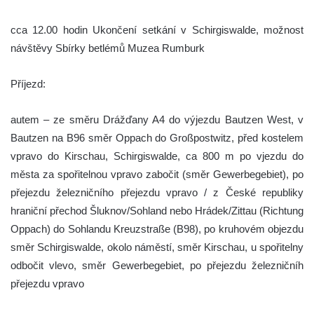
cca 12.00 hodin Ukončení setkání v Schirgiswalde, možnost
návštěvy Sbírky betlémů Muzea Rumburk
Příjezd:
autem – ze směru Drážďany A4 do výjezdu Bautzen West, v
Bautzen na B96 směr Oppach do Großpostwitz, před kostelem
vpravo do Kirschau, Schirgiswalde, ca 800 m po vjezdu do
města za spořitelnou vpravo zabočit (směr Gewerbegebiet), po
přejezdu železničního přejezdu vpravo / z České republiky
hraniční přechod Šluknov/Sohland nebo Hrádek/Zittau (Richtung
Oppach) do Sohlandu Kreuzstraße (B98), po kruhovém objezdu
směr Schirgiswalde, okolo náměstí, směr Kirschau, u spořitelny
odbočit vlevo, směr Gewerbegebiet, po přejezdu železničníh
přejezdu vpravo