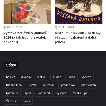
29. 11. 2024
28. 11. 2024
Výstava betlémů v Jiříkově
Muzeum Rumburk – betlémy,
2024 (a tak trochu začátek
výstava, řezbaření a další
adventu)
(2024)
Štítky
basket
divadlo
festival
hudba
kniha
koncert
Krásná Lípa
Loreta
muzeum
přednáška
představení
Rumburk
sport
Varnsdorf
výstava
Česká Lípa
Šluknov
škola