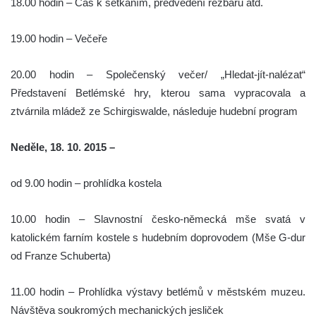
18.00 hodin – Čas k setkáním, předvedení řezbářů atd.
19.00 hodin – Večeře
20.00 hodin – Společenský večer/ „Hledat-jít-nalézat“
Představení Betlémské hry, kterou sama vypracovala a
ztvárnila mládež ze Schirgiswalde, následuje hudební program
Neděle, 18. 10. 2015 –
od 9.00 hodin – prohlídka kostela
10.00 hodin – Slavnostní česko-německá mše svatá v
katolickém farním kostele s hudebním doprovodem (Mše G-dur
od Franze Schuberta)
11.00 hodin – Prohlídka výstavy betlémů v městském muzeu.
Návštěva soukromých mechanických jesliček