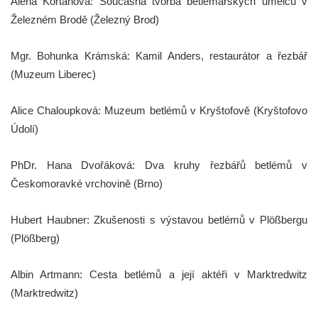
Alena Kortanová: Současná tvorba betlémářských umělců v
Železném Brodě (Železný Brod)
Mgr. Bohunka Krámská: Kamil Anders, restaurátor a řezbář
(Muzeum Liberec)
Alice Chaloupková: Muzeum betlémů v Kryštofově (Kryštofovo
Údolí)
PhDr. Hana Dvořáková: Dva kruhy řezbářů betlémů v
Českomoravké vrchovině (Brno)
Hubert Haubner: Zkušenosti s výstavou betlémů v Plößbergu
(Plößberg)
Albin Artmann: Cesta betlémů a její aktéři v Marktredwitz
(Marktredwitz)