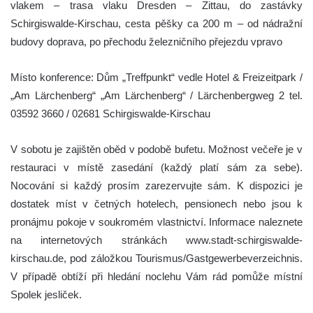
vlakem – trasa vlaku Dresden – Zittau, do zastávky
Schirgiswalde-Kirschau, cesta pěšky ca 200 m – od nádražní
budovy doprava, po přechodu železničního přejezdu vpravo
Místo konference: Dům „Treffpunkt“ vedle Hotel & Freizeitpark /
„Am Lärchenberg“ „Am Lärchenberg“ / Lärchenbergweg 2 tel.
03592 3660 / 02681 Schirgiswalde-Kirschau
V sobotu je zajištěn oběd v podobě bufetu. Možnost večeře je v
restauraci v místě zasedání (každý platí sám za sebe).
Nocování si každý prosím zarezervujte sám. K dispozici je
dostatek míst v četných hotelech, pensionech nebo jsou k
pronájmu pokoje v soukromém vlastnictví. Informace naleznete
na internetových stránkách www.stadt-schirgiswalde-
kirschau.de, pod záložkou Tourismus/Gastgewerbeverzeichnis.
V případě obtíží při hledání noclehu Vám rád pomůže místní
Spolek jesliček.