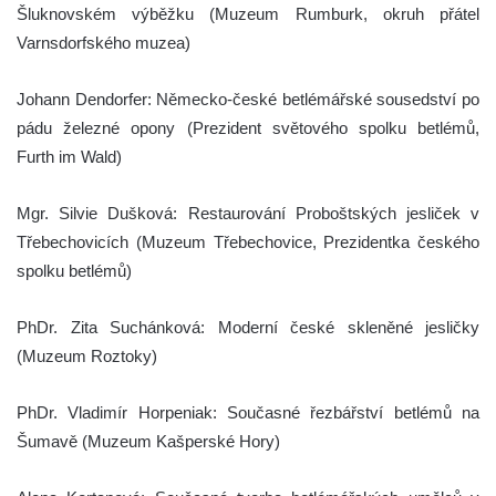
Šluknovském výběžku (Muzeum Rumburk, okruh přátel
Varnsdorfského muzea)
Johann Dendorfer: Německo-české betlémářské sousedství po
pádu železné opony (Prezident světového spolku betlémů,
Furth im Wald)
Mgr. Silvie Dušková: Restaurování Proboštských jesliček v
Třebechovicích (Muzeum Třebechovice, Prezidentka českého
spolku betlémů)
PhDr. Zita Suchánková: Moderní české skleněné jesličky
(Muzeum Roztoky)
PhDr. Vladimír Horpeniak: Současné řezbářství betlémů na
Šumavě (Muzeum Kašperské Hory)