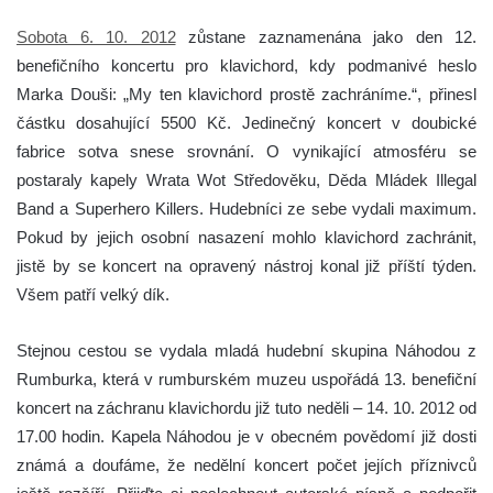
Sobota 6. 10. 2012
zůstane zaznamenána jako den 12.
benefičního koncertu pro klavichord, kdy podmanivé heslo
Marka Douši: „My ten klavichord prostě zachráníme.“, přinesl
částku dosahující 5500 Kč. Jedinečný koncert v doubické
fabrice sotva snese srovnání. O vynikající atmosféru se
postaraly kapely Wrata Wot Středověku, Děda Mládek Illegal
Band a Superhero Killers. Hudebníci ze sebe vydali maximum.
Pokud by jejich osobní nasazení mohlo klavichord zachránit,
jistě by se koncert na opravený nástroj konal již příští týden.
Všem patří velký dík.
Stejnou cestou se vydala mladá hudební skupina Náhodou z
Rumburka, která v rumburském muzeu uspořádá 13. benefiční
koncert na záchranu klavichordu již tuto neděli – 14. 10. 2012 od
17.00 hodin. Kapela Náhodou je v obecném povědomí již dosti
známá a doufáme, že nedělní koncert počet jejích příznivců