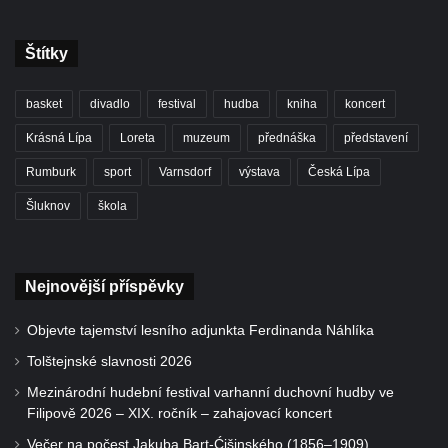
Štítky
basket
divadlo
festival
hudba
kniha
koncert
Krásná Lípa
Loreta
muzeum
přednáška
představení
Rumburk
sport
Varnsdorf
výstava
Česká Lípa
Šluknov
škola
Nejnovější příspěvky
Objevte tajemství lesního adjunkta Ferdinanda Náhlíka
Tolštejnské slavnosti 2026
Mezinárodní hudební festival varhanní duchovní hudby ve
Filipově 2026 – XIX. ročník – zahajovací koncert
Večer na počest Jakuba Bart-Ćišinského (1856–1909)