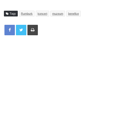
Tagy
Rumburk
koncert
muzeum
benefice
Tisknout