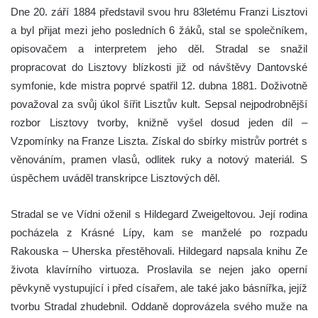
Dne 20. září 1884 představil svou hru 83letému Franzi Lisztovi
a byl přijat mezi jeho posledních 6 žáků, stal se společníkem,
opisovačem a interpretem jeho děl. Stradal se snažil
propracovat do Lisztovy blízkosti již od návštěvy Dantovské
symfonie, kde mistra poprvé spatřil 12. dubna 1881. Doživotně
považoval za svůj úkol šířit Lisztův kult. Sepsal nejpodrobnější
rozbor Lisztovy tvorby, knižně vyšel dosud jeden díl –
Vzpomínky na Franze Liszta. Získal do sbírky mistrův portrét s
věnováním, pramen vlasů, odlitek ruky a notový materiál. S
úspěchem uváděl transkripce Lisztových děl.
Stradal se ve Vídni oženil s Hildegard Zweigeltovou. Její rodina
pocházela z Krásné Lípy, kam se manželé po rozpadu
Rakouska – Uherska přestěhovali. Hildegard napsala knihu Ze
života klavírního virtuoza. Proslavila se nejen jako operní
pěvkyně vystupující i před císařem, ale také jako básnířka, jejíž
tvorbu Stradal zhudebnil. Oddaně doprovázela svého muže na