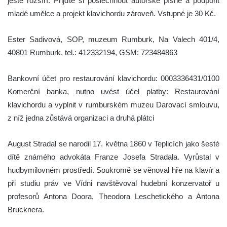
ještě rozšíří. Přijďte si poslechnout autorské písně a podpořit
mladé umělce a projekt klavichordu zároveň. Vstupné je 30 Kč.
Ester Sadivová, SOP, muzeum Rumburk, Na Valech 401/4,
40801 Rumburk, tel.: 412332194, GSM: 723484863
Bankovní účet pro restaurování klavichordu: 0003336431/0100
Komerční banka, nutno uvést účel platby: Restaurování
klavichordu a vyplnit v rumburském muzeu Darovací smlouvu,
z níž jedna zůstává organizaci a druhá plátci
August Stradal se narodil 17. května 1860 v Teplicích jako šesté
dítě známého advokáta Franze Josefa Stradala. Vyrůstal v
hudbymilovném prostředí. Soukromě se věnoval hře na klavír a
při studiu práv ve Vídni navštěvoval hudební konzervatoř u
profesorů Antona Doora, Theodora Leschetického a Antona
Brucknera.