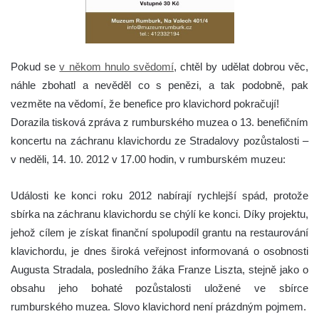
Pokud se
v někom hnulo svědomí
, chtěl by udělat dobrou věc,
náhle zbohatl a nevěděl co s penězi, a tak podobně, pak
vezměte na vědomí, že benefice pro klavichord pokračují!
Dorazila tisková zpráva z rumburského muzea o 13. benefičním
koncertu na záchranu klavichordu ze Stradalovy pozůstalosti –
v neděli, 14. 10. 2012 v 17.00 hodin, v rumburském muzeu:
Události ke konci roku 2012 nabírají rychlejší spád, protože
sbírka na záchranu klavichordu se chýlí ke konci. Díky projektu,
jehož cílem je získat finanční spolupodíl grantu na restaurování
klavichordu, je dnes široká veřejnost informovaná o osobnosti
Augusta Stradala, posledního žáka Franze Liszta, stejně jako o
obsahu jeho bohaté pozůstalosti uložené ve sbírce
rumburského muzea. Slovo klavichord není prázdným pojmem.