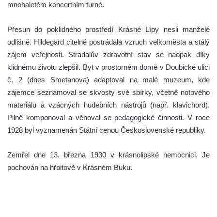
mnohaletém koncertním turné.
Přesun do poklidného prostředí Krásné Lípy nesli manželé
odlišně. Hildegard citelně postrádala vzruch velkoměsta a stálý
zájem veřejnosti. Stradalův zdravotní stav se naopak díky
klidnému životu zlepšil. Byt v prostorném domě v Doubické ulici
č. 2 (dnes Smetanova) adaptoval na malé muzeum, kde
zájemce seznamoval se skvosty své sbírky, včetně notového
materiálu a vzácných hudebních nástrojů (např. klavichord).
Pilně komponoval a věnoval se pedagogické činnosti. V roce
1928 byl vyznamenán Státní cenou Československé republiky.
Zemřel dne 13. března 1930 v krásnolipské nemocnici. Je
pochován na hřbitově v Krásném Buku.