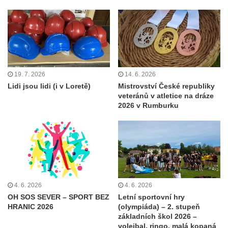
19. 7. 2026
14. 6. 2026
Lidi jsou lidi (i v Loretě)
Mistrovství České republiky
veteránů v atletice na dráze
2026 v Rumburku
4. 6. 2026
4. 6. 2026
OH SOS SEVER – SPORT BEZ
Letní sportovní hry
HRANIC 2026
(olympiáda) – 2. stupeň
základních škol 2026 –
volejbal, ringo, malá kopaná