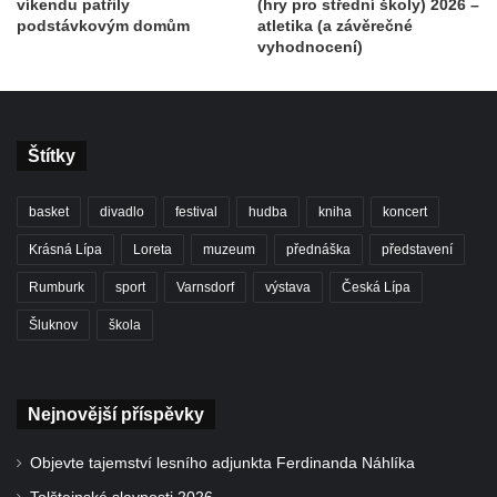
víkendu patřily
(hry pro střední školy) 2026 –
podstávkovým domům
atletika (a závěrečné
vyhodnocení)
Štítky
basket
divadlo
festival
hudba
kniha
koncert
Krásná Lípa
Loreta
muzeum
přednáška
představení
Rumburk
sport
Varnsdorf
výstava
Česká Lípa
Šluknov
škola
Nejnovější příspěvky
Objevte tajemství lesního adjunkta Ferdinanda Náhlíka