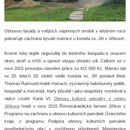
Obnovou fasády a vnějších vápenných omítek v letošním roce
pokračuje záchrana bývalé márnice u kostela sv. Jiří v Jiříkově.
Kromě toho dojde nejpozději do letošního listopadu k osazení
oken, dveří a mříží a opravě sloupu ohradní zdi. Celkem se v
roce 2015 provedou stavební práce za 421 000 Kč. Márnici dal
ve 20. letech 18. století vedle kostela sv. Jiří postavit Alois
Thomas Raimund hrabě Harrach, významný habsburský politik,
hospodář a mecenáš, který působil i jako neapolský místokrál a
rádce císaře Karla VI.
Obnovu kulturní památky v centru
Jiříkova
hradí v roce 2015 Římskokatolická farnost Jiříkov z
Programu na záchranu a obnovu kulturních památek Ústeckého
kraje, z programu Podpora obnovy kulturních památek
prostřednictvím obcí s rozšířenou působností Ministerstva