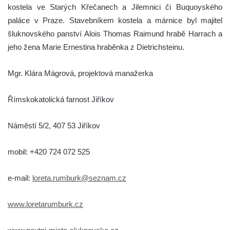
kostela ve Starých Křečanech a Jilemnici či Buquoyského
paláce v Praze. Stavebníkem kostela a márnice byl majitel
šluknovského panství Alois Thomas Raimund hrabě Harrach a
jeho žena Marie Ernestina hraběnka z Dietrichsteinu.
Mgr. Klára Mágrová, projektová manažerka
Římskokatolická farnost Jiříkov
Náměstí 5/2, 407 53 Jiříkov
mobil: +420 724 072 525
e-mail:
loreta.rumburk@seznam.cz
www.loretarumburk.cz