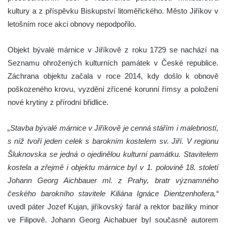
kultury a z příspěvku Biskupství litoměřického. Město Jiříkov v
letošním roce akci obnovy nepodpořilo.
Objekt bývalé márnice v Jiříkově z roku 1729 se nachází na
Seznamu ohrožených kulturních památek v České republice.
Záchrana objektu začala v roce 2014, kdy došlo k obnově
poškozeného krovu, vyzdění zřícené korunní římsy a položení
nové krytiny z přírodní břidlice.
„Stavba bývalé márnice v Jiříkově je cenná stářím i malebností,
s níž tvoří jeden celek s barokním kostelem sv. Jiří. V regionu
Šluknovska se jedná o ojedinělou kulturní památku. Stavitelem
kostela a zřejmě i objektu márnice byl v 1. polovině 18. století
Johann Georg Aichbauer ml. z Prahy, bratr významného
českého barokního stavitele Kiliána Ignáce Dientzenhofera,“
uvedl páter Jozef Kujan, jiříkovský farář a rektor baziliky minor
ve Filipově. Johann Georg Aichabuer byl současně autorem