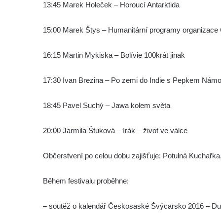
13:45 Marek Holeček – Horoucí Antarktida
15:00 Marek Štys – Humanitární programy organizace Č
16:15 Martin Mykiska – Bolívie 100krát jinak
17:30 Ivan Brezina – Po zemi do Indie s Pepkem Nám
18:45 Pavel Suchý – Jawa kolem světa
20:00 Jarmila Štuková – Irák – život ve válce
Občerstvení po celou dobu zajišťuje: Potulná Kuchařka
Během festivalu proběhne:
– soutěž o kalendář Českosaské Švýcarsko 2016 – Duš