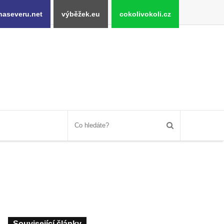
naseveru.net
výběžek.eu
cokolivokoli.cz
Související články