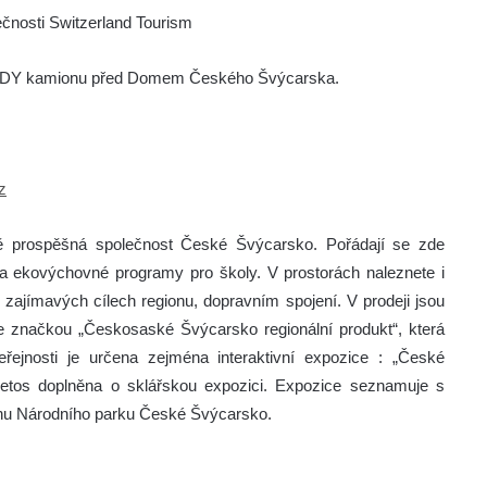
ečnosti Switzerland Tourism
HUDY kamionu před Domem Českého Švýcarska.
z
ě prospěšná společnost České Švýcarsko. Pořádají se zde
 a ekovýchovné programy pro školy. V prostorách naleznete i
o zajímavých cílech regionu, dopravním spojení. V prodeji jsou
se značkou „Českosaské Švýcarsko regionální produkt“, která
řejnosti je určena zejména interaktivní expozice : „České
a letos doplněna o sklářskou expozici. Expozice seznamuje s
gionu Národního parku České Švýcarsko.