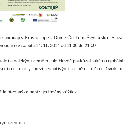
mé pořádají v Krásné Lípě v Domě Českého Švýcarska festival
proběhne v sobotu 14. 11. 2014 od 11:00 do 21:00.
vateli a dalekými zeměmi, ale hlavně poukázat také na globální
ociální rozdíly mezi jednotlivými zeměmi, ničení životního
aždá přednáška nabízí jedinečný zážitek…
ských zemích