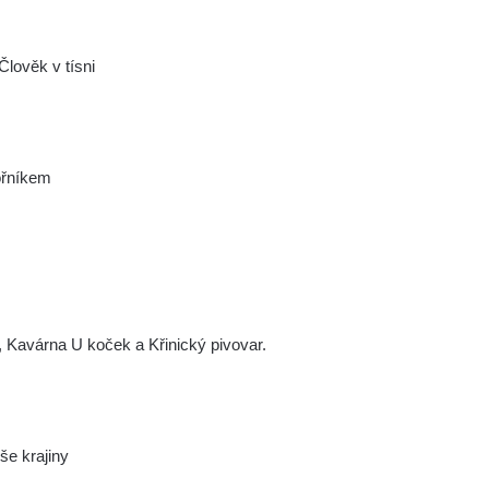
lověk v tísni
ořníkem
, Kavárna U koček a Křinický pivovar.
e krajiny