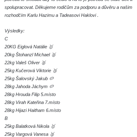
spolupracovat. Děkujeme rodičům za podporu a důvěru a našim
rozhodčím Karlu Hazimu a Tadeasovi Haklovi .
Výsledky:
C
20KG Eiglová Natálie 🥇
20kg Štohanzl Michael 🥈
22kg Valeš Oliver 🥈
25kg Kučerová Viktorie 🥉
25kg Šalovský Jakub 🥔
28kg Jahoda Jáchym 🥔
28kg Hrouda Filip 5.místo
28kg Virah Kateřina 7.místo
28kg Hijazi Haitham 6.místo
B
25kg Balatková Nikola 🥇
25kg Vargová Vanesa 🥈