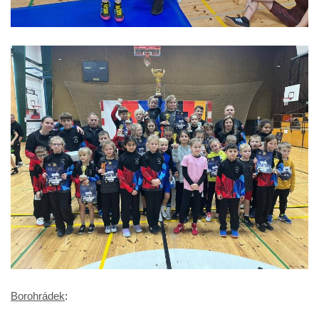
Borohrádek
: