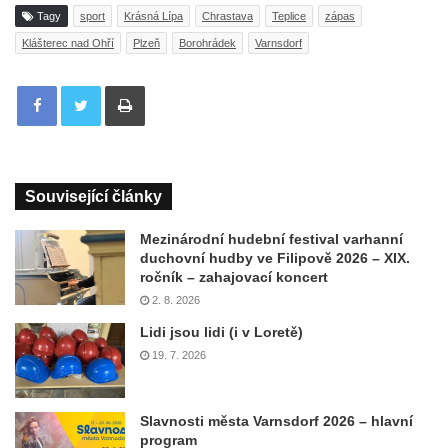
Tagy
sport
Krásná Lípa
Chrastava
Teplice
zápas
Klášterec nad Ohří
Plzeň
Borohrádek
Varnsdorf
Tisknout
Související články
Mezinárodní hudební festival varhanní
duchovní hudby ve Filipově 2026 – XIX.
ročník – zahajovací koncert
2. 8. 2026
Lidi jsou lidi (i v Loretě)
19. 7. 2026
Slavnosti města Varnsdorf 2026 – hlavní
program