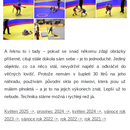
A řeknu to i tady – pokud se snad někomu zdají obrázky
příšerné, cituji stále dokola sám sebe – je to jednoduché. Jediný
objektiv, co za něco stál, nevydržel napětí a odkráčel do
věčných lovišť. Protože nemám v šupleti 30 litrů na jeho
náhradu, používám původní skla po miwovi, která jsou už
málem plnoletá – a je to na jejich výkonech znát. Lepší už to
nebude. Technika stárne možná i rychleji než já.
Květen 2025 ->
,
prosinec 2024 ->
,
květen 2024 ->
,
vánoce rok
2023 ->
,
vánoce rok 2022 ->
,
rok 2022 ->
,
rok 2021 ->