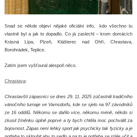
Snad se někde objeví nějaké oficiální info, kdo všechno tu
vlastně byl a jak to dopadlo. Co já zaslechl – krom domácích
Krásná Lípa, Plzeň, Klášterec nad Ohří, Chrastava,
Borohrádek, Teplice.
Zatím jsem vyšťoural alespoň něco.
Chrastava
:
Chrastavští zápasníci se dnes 29. 11. 2025 zúčastnili tradičního
vánočního turnaje ve Varnsdorfu, kde se sjelo na 97 závodníků
ze 16 oddílů. Někomu se dařilo více, někomu méně, někdo si
zkusil žíněnku úplně poprvé a ty bych chtěla moc pochválit za
bojovnost. Zápas není lehký sport jak psychicky tak fyzicky a je
potřeba to skloubit aby to sedlo a na to je potřeba se stále učit a