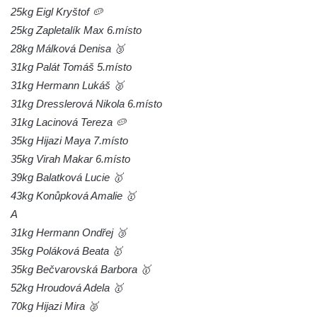
25kg Eigl Kryštof 🥔
25kg Zapletalík Max 6.místo
28kg Málková Denisa 🥉
31kg Palát Tomáš 5.místo
31kg Hermann Lukáš 🥈
31kg Dresslerová Nikola 6.místo
31kg Lacinová Tereza 🥔
35kg Hijazi Maya 7.místo
35kg Virah Makar 6.místo
39kg Balatková Lucie 🥇
43kg Konůpková Amalie 🥇
A
31kg Hermann Ondřej 🥉
35kg Poláková Beata 🥇
35kg Bečvarovská Barbora 🥇
52kg Hroudová Adela 🥇
70kg Hijazi Mira 🥈