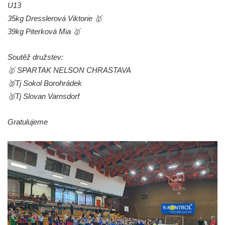
U13
35kg Dresslerová Viktorie 🥇
39kg Piterková Mia 🥇
Soutěž družstev:
🥇 SPARTAK NELSON CHRASTAVA
🥈Tj Sokol Borohrádek
🥉Tj Slovan Varnsdorf
Gratulujeme