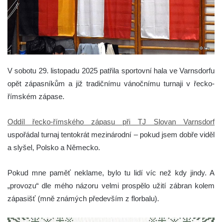
V sobotu 29. listopadu 2025 patřila sportovní hala ve Varnsdorfu
opět zápasníkům a již tradičnímu vánočnímu turnaji v řecko-
římském zápase.
Oddíl řecko-římského zápasu při TJ Slovan Varnsdorf
uspořádal turnaj tentokrát mezinárodní – pokud jsem dobře viděl
a slyšel, Polsko a Německo.
Pokud mne paměť neklame, bylo tu lidí víc než kdy jindy. A
„provozu“ dle mého názoru velmi prospělo užití zábran kolem
zápasišť (mně známých především z florbalu).