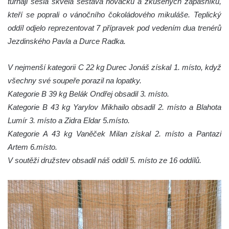
turnaji sešla skvělá sestava nováčků a zkušených zápasníků,
kteří se poprali o vánočního čokoládového mikuláše. Teplický
oddíl odjelo reprezentovat 7 přípravek pod vedením dua trenérů
Jezdinského Pavla a Durce Radka.
V nejmenší kategorii C 22 kg Durec Jonáš získal 1. místo, když
všechny své soupeře porazil na lopatky.
Kategorie B 39 kg Belák Ondřej obsadil 3. místo.
Kategorie B 43 kg Yarylov Mikhailo obsadil 2. místo a Blahota
Lumír 3. místo a Zidra Eldar 5.místo.
Kategorie A 43 kg Vaněček Milan získal 2. místo a Pantazi
Artem 6.místo.
V soutěži družstev obsadil náš oddíl 5. místo ze 16 oddílů.