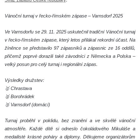
Vánoční turnaj v řecko-římském zápase – Varnsdorf 2025
Ve Varnsdorfu se 29. 11. 2025 uskutečnil tradiční Vánoční turnaj
v řecko-římském zápase, který letos přilákal rekordní účast. Na
žíněnce se představilo 97 zápasníků a zápasnic ze 16 oddílů,
přičemž poprvé dorazili také závodníci z Německa a Polska –
velký posun pro celý turnaj i regionální zápas.
Výsledky družstev:
🥇 Chrastava
🥈 Borohrádek
🥉 Varnsdorf (domácí)
Turnaj proběhl v poklidu, bez zranění a ve skvělé vánoční
atmosféře. Každé dítě si odneslo čokoládového Mikuláše a
medailisté krásné poháry a diplomy. Děkujeme organizátorům