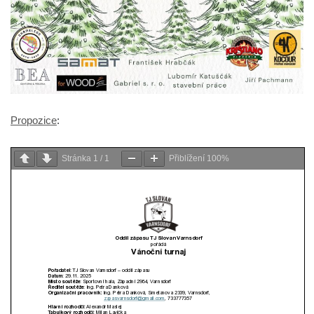
Propozice
:
Stránka
1
/
1
Přiblížení
100%