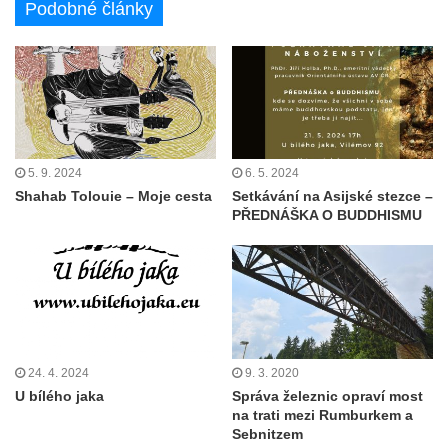
Podobné články
5. 9. 2024
6. 5. 2024
Shahab Tolouie – Moje cesta
Setkávání na Asijské stezce –
PŘEDNÁŠKA O BUDDHISMU
24. 4. 2024
9. 3. 2020
U bílého jaka
Správa železnic opraví most
na trati mezi Rumburkem a
Sebnitzem