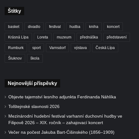
Štítky
basket
divadlo
festival
hudba
kniha
koncert
Krásná Lípa
Loreta
muzeum
přednáška
představení
Rumburk
sport
Varnsdorf
výstava
Česká Lípa
Šluknov
škola
Nejnovější příspěvky
Objevte tajemství lesního adjunkta Ferdinanda Náhlíka
Tolštejnské slavnosti 2026
Mezinárodní hudební festival varhanní duchovní hudby ve
Filipově 2026 – XIX. ročník – zahajovací koncert
Večer na počest Jakuba Bart-Ćišinského (1856–1909)