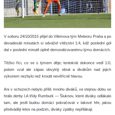
V soboru 24/10/2015 přijel do Vilémova tým Meteoru Praha a po
devadesáti minutách si odvážel vítězství 1:4, kdž poslední gól
dal v poslední minutě úplně demoralizovanému týmu domácích.
Těžko říci, co se s týmem děje; tentokrát dokonce vedl 1:0,
potom vzal ale zápas obvyklý obrat a divákům nad jejich
výkonem nezbylo než kroutit nevěřícně hlavou.
Ani v ochozech nebylo příliš mnoho diváků, ve stejnou dobu se
hrálo derby I.A třídy Rumburk — Šluknov, které diváky odlákalo
tam, ale jestli budou domácí pokračovat v takové hře, jakou
předvádějí letos na podzim, diváky zpátky nepřilákají.