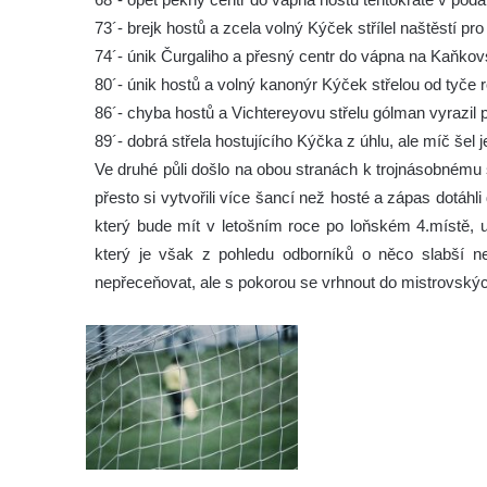
73´- brejk hostů a zcela volný Kýček střílel naštěstí pro
74´- únik Čurgaliho a přesný centr do vápna na Kaňkovsk
80´- únik hostů a volný kanonýr Kýček střelou od tyče ro
86´- chyba hostů a Vichtereyovu střelu gólman vyrazil př
89´- dobrá střela hostujícího Kýčka z úhlu, ale míč šel
Ve druhé půli došlo na obou stranách k trojnásobnému st
přesto si vytvořili více šancí než hosté a zápas dotá
který bude mít v letošním roce po loňském 4.místě, u
který je však z pohledu odborníků o něco slabší než
nepřeceňovat, ale s pokorou se vrhnout do mistrovský