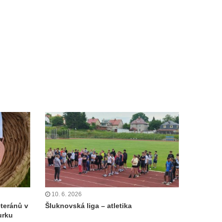
10. 6. 2026
eteránů v
Šluknovská liga – atletika
urku