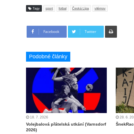
Tagy
sport
fotbal
Česká Lípa
vilémov
Tisknout
Facebook
Twitter
Podobné články
18. 7. 2026
28. 6. 2
Volejbalová přátelská utkání (Varnsdorf
ŠnekRace
2026)