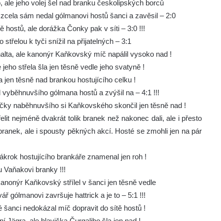
 ale jeho volej šel nad branku českolipských borců
zcela sám nedal gólmanovi hostů šanci a zavěsil – 2:0
ě hostů, ale dorážka Čonky pak v síti – 3:0 !!!
třelou k tyči snížil na přijatelných – 3:1
nalta, ale kanonýr Kaňkovský míč napálil vysoko nad !
eho střela šla jen těsně vedle jeho svatyně !
 jen těsně nad brankou hostujícího celku !
l vyběhnuvšího gólmana hostů a zvýšil na – 4:1 !!!
avičky naběhnuvšího si Kaňkovského skončil jen těsně nad !
elit nejméně dvakrát tolik branek než nakonec dali, ale i přesto
h branek, ale i spousty pěkných akcí. Hosté se zmohli jen na pár
zákrok hostujícího brankáře znamenal jen roh !
u Vaňakovi branky !!!
 kanonýr Kaňkovský střílel v šanci jen těsně vedle
ř gólmanovi završuje hattrick a je to – 5:1 !!!
é šanci nedokázal míč dopravit do sítě hostů !
í Jägra, ale hlavička Čurgaliho šla jen nad !