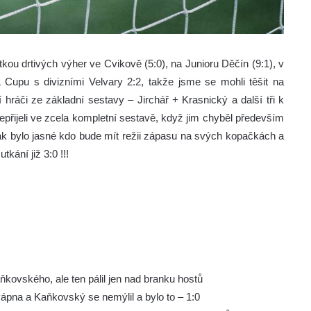
itkou drtivých výher ve Cvikově (5:0), na Junioru Děčín (9:1), v
 Cupu s divizními Velvary 2:2, takže jsme se mohli těšit na
hráči ze základní sestavy – Jirchář + Krasnický a další tři k
epřijeli ve zcela kompletní sestavě, když jim chyběl především
však bylo jasné kdo bude mít režii zápasu na svých kopačkách a
tkání již 3:0 !!!
kovského, ale ten pálil jen nad branku hostů
vápna a Kaňkovský se nemýlil a bylo to – 1:0