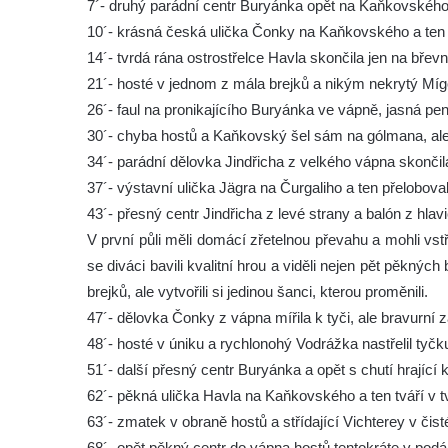
7´- druhý parádní centr Buryánka opět na Kaňkovského,
10´- krásná česká ulička Čonky na Kaňkovského a ten 
14´- tvrdá rána ostrostřelce Havla skončila jen na břevn
21´- hosté v jednom z mála brejků a nikým nekrytý Mígo s
26´- faul na pronikajícího Buryánka ve vápně, jasná pe
30´- chyba hostů a Kaňkovský šel sám na gólmana, ale j
34´- parádní dělovka Jindřicha z velkého vápna skončila
37´- výstavní ulička Jägra na Čurgaliho a ten přelobova
43´- přesný centr Jindřicha z levé strany a balón z hl
V první půli měli domácí zřetelnou převahu a mohli vstř
se diváci bavili kvalitní hrou a viděli nejen pět pěknýc
brejků, ale vytvořili si jedinou šanci, kterou proměnili.
47´- dělovka Čonky z vápna mířila k tyči, ale bravurní 
48´- hosté v úniku a rychlonohý Vodrážka nastřelil tyčk
51´- další přesný centr Buryánka a opět s chutí hrající
62´- pěkná ulička Havla na Kaňkovského a ten tváří v tvá
63´- zmatek v obraně hostů a střídající Vichterey v čist
68´- opět pěkný centr do vápna hostů tentokráte v podán