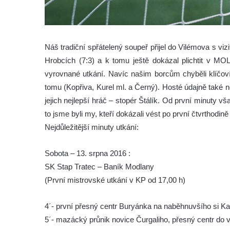
Náš tradiční spřátelený soupeř přijel do Vilémova s viz
Hrobcích (7:3) a k tomu ještě dokázal plichtit v MOL
vyrovnané utkání. Navíc našim borcům chyběli klíčoví 
tomu (Kopřiva, Kurel ml. a Černý). Hosté údajně také n
jejich nejlepší hráč – stopér Štálík. Od první minuty 
to jsme byli my, kteří dokázali vést po první čtvrthodině u
Nejdůležitější minuty utkání:
Sobota – 13. srpna 2016 :
SK Stap Tratec – Baník Modlany
(První mistrovské utkání v KP od 17,00 h)
4´- první přesný centr Buryánka na naběhnuvšího si Kaň
5´- mazácký průnik novice Čurgaliho, přesný centr do 