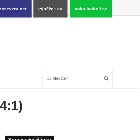
naseveru.net
výběžek.eu
cokolivokoli.cz
4:1)
Související články