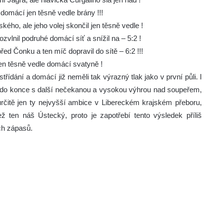
 domácí jen těsně vedle brány !!!
ého, ale jeho volej skončil jen těsně vedle !
zvlnil podruhé domácí síť a snížil na – 5:2 !
ed Čonku a ten míč dopravil do sítě – 6:2 !!!
 jen těsně vedle domácí svatyně !
řídání a domácí již neměli tak výrazný tlak jako v první půli. I
hli do konce s další nečekanou a vysokou výhrou nad soupeřem,
rčitě jen ty nejvyšší ambice v Libereckém krajském přeboru,
 ten náš Ústecký, proto je zapotřebí tento výsledek příliš
ch zápasů.