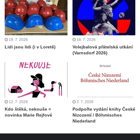
19. 7. 2026
18. 7. 2026
Lidi jsou lidi (i v Loretě)
Volejbalová přátelská utkání
(Varnsdorf 2026)
12. 7. 2026
3. 7. 2026
Kdo štěká, nekouše =
Podpořte vydání knihy České
novinka Marie Rejfové
Nizozemí / Böhmisches
Niederland