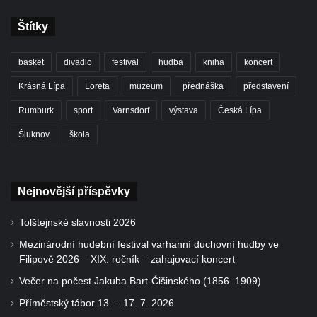
Štítky
basket
divadlo
festival
hudba
kniha
koncert
Krásná Lípa
Loreta
muzeum
přednáška
představení
Rumburk
sport
Varnsdorf
výstava
Česká Lípa
Šluknov
škola
Nejnovější příspěvky
Tolštejnské slavnosti 2026
Mezinárodní hudební festival varhanní duchovní hudby ve
Filipově 2026 – XIX. ročník – zahajovací koncert
Večer na počest Jakuba Bart-Ćišinského (1856–1909)
Příměstský tábor 13. – 17. 7. 2026