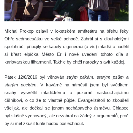
Michal Prokop oslavil v loketském amfiteátru na břehu řeky
Ohře sedmdesátku ve velké pohodě. Zahrál si s dlouholetými
spoluhráči, připojily se kapely o generaci (a víc) mladší a nadělil
si křest elpíčka Město Er i nové uvedení tohoto díla s
karlovarskou filharmonií. Takhle by chtěl narozky slavit každej.
Pátek 12/8/2016 byl věnován
strým pákám, starým psům a
starým peckám
. V kavárně na náměstí jsem byl svědkem
snahy vysvětlit mladičkému a pozorně naslouchajícímu
číšníkovi, o co že to vlastně půjde. Evangelizátoři to zkoušeli
všelijak, ale dočkali se jenom nechápavého úsměvu. Chlapec
byl slušně vychovaný, ale nezabral na žádný z argumentů, proč
by si měl zkusit tuhle hudbu poslechnout.