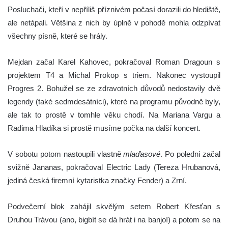
Posluchači, kteří v nepříliš příznivém počasí dorazili do hlediště,
ale netápali. Většina z nich by úplně v pohodě mohla odzpívat
všechny písně, které se hrály.
Mejdan začal Karel Kahovec, pokračoval Roman Dragoun s
projektem T4 a Michal Prokop s triem. Nakonec vystoupil
Progres 2. Bohužel se ze zdravotních důvodů nedostavily dvě
legendy (také sedmdesátníci), které na programu původně byly,
ale tak to prostě v tomhle věku chodí. Na Mariana Vargu a
Radima Hladíka si prostě musíme počka na další koncert.
V sobotu potom nastoupili vlastně
mlaďasové
. Po poledni začal
svižně Jananas, pokračoval Electric Lady (Tereza Hrubanová,
jediná česká firemní kytaristka značky Fender) a Zrní.
Podvečerní blok zahájil skvělým setem Robert Křesťan s
Druhou Trávou (ano, bigbít se dá hrát i na banjo!) a potom se na