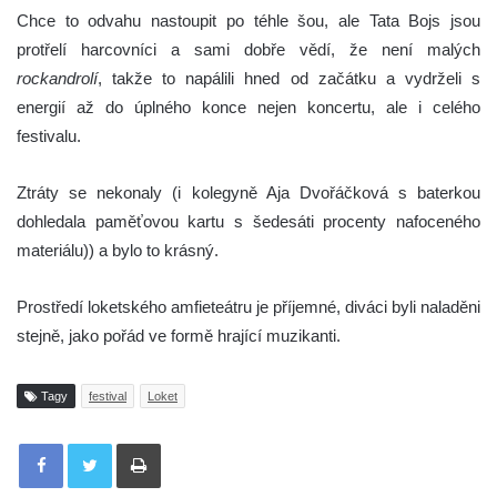
Chce to odvahu nastoupit po téhle šou, ale Tata Bojs jsou
protřelí harcovníci a sami dobře vědí, že není malých
rockandrolí
, takže to napálili hned od začátku a vydrželi s
energií až do úplného konce nejen koncertu, ale i celého
festivalu.
Ztráty se nekonaly (i kolegyně Aja Dvořáčková s baterkou
dohledala paměťovou kartu s šedesáti procenty nafoceného
materiálu)) a bylo to krásný.
Prostředí loketského amfieteátru je příjemné, diváci byli naladěni
stejně, jako pořád ve formě hrající muzikanti.
Tagy
festival
Loket
Tisknout