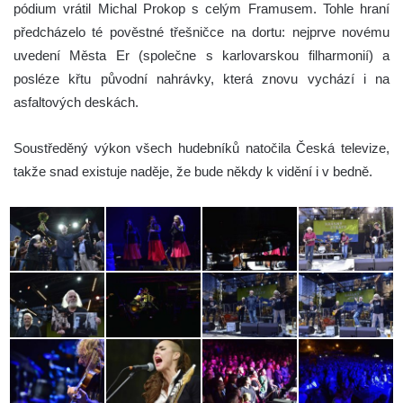
pódium vrátil Michal Prokop s celým Framusem. Tohle hraní
předcházelo té pověstné třešničce na dortu: nejprve novému
uvedení Města Er (společne s karlovarskou filharmonií) a
posléze křtu původní nahrávky, která znovu vychází i na
asfaltových deskách.
Soustředěný výkon všech hudebníků natočila Česká televize,
takže snad existuje naděje, že bude někdy k vidění i v bedně.