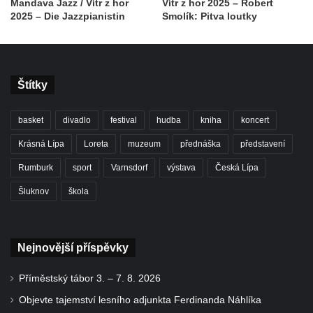
Mandava Jazz / Vítr z hor
Vítr z hor 2025 – Robert
2025 – Die Jazzpianistin
Smolík: Pitva loutky
Štítky
basket
divadlo
festival
hudba
kniha
koncert
Krásná Lípa
Loreta
muzeum
přednáška
představení
Rumburk
sport
Varnsdorf
výstava
Česká Lípa
Šluknov
škola
Nejnovější příspěvky
Příměstský tábor 3. – 7. 8. 2026
Objevte tajemství lesního adjunkta Ferdinanda Náhlíka