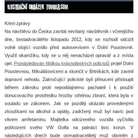
Krimi zprávy
Na návštěvu do Česka zavítal nevítaný návštěvník i včerejšího
dne, šestadvacátého listopadu 2012, kdy se rozhodl odcizit
volně stojící vozidlo před autoservisem v Dolní Poustevně.
Využil okamžiku, kdy se u něj nenacházel opravář a z místa
ujel.
Pronásledován hlídkou krásnolipských policistů
projel Dolní
Poustevnou, Mikulášovicemi a skončil v Brtníkách, kde zavinil
dopravní nehodu. Zakročující policisté byli přinuceni přistoupit
během zákroku proti nepoddajnému pachateli i k použití
donucovacího prostředku hrozby střelnou zbraní, která byla v
souladu se zákonem. Jak se později ukázalo provedenými
zkouškami na alkohol a opiáty, zadržený muž byl navíc pod
vlivem amfetaminu. Majitelka odcizeného vozidla vyčíslila
poškození svého VW Golfa na patnáct tisíc korun. V
následujících dnech bude osmadvacetiletý muž obviněn z