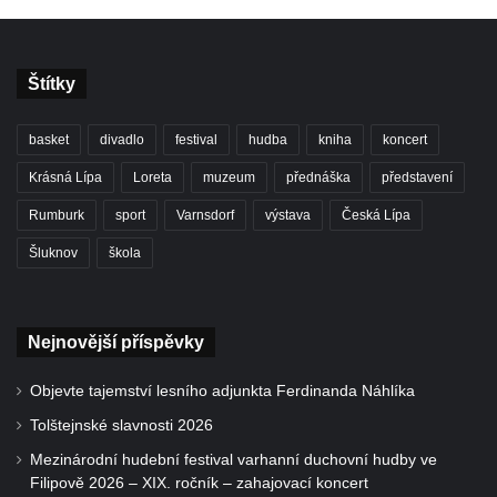
Štítky
basket
divadlo
festival
hudba
kniha
koncert
Krásná Lípa
Loreta
muzeum
přednáška
představení
Rumburk
sport
Varnsdorf
výstava
Česká Lípa
Šluknov
škola
Nejnovější příspěvky
Objevte tajemství lesního adjunkta Ferdinanda Náhlíka
Tolštejnské slavnosti 2026
Mezinárodní hudební festival varhanní duchovní hudby ve
Filipově 2026 – XIX. ročník – zahajovací koncert