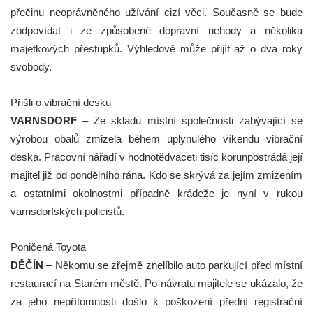
přečinu neoprávněného užívání cizí věci. Současně se bude
zodpovídat i ze způsobené dopravní nehody a několika
majetkových přestupků. Výhledově může přijít až o dva roky
svobody.
Přišli o vibrační desku
VARNSDORF
– Ze skladu místní společnosti zabývající se
výrobou obalů zmizela během uplynulého víkendu vibrační
deska. Pracovní nářadí v hodnotědvaceti tisíc korunpostrádá její
majitel již od pondělního rána. Kdo se skrývá za jejím zmizením
a ostatními okolnostmi případně krádeže je nyní v rukou
varnsdorfských policistů.
Poničená Toyota
DĚČÍN
– Někomu se zřejmě znelíbilo auto parkující před místní
restaurací na Starém městě. Po návratu majitele se ukázalo, že
za jeho nepřítomnosti došlo k poškození přední registrační