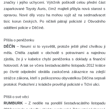
značky i jejího uchycení. Výtržník poškodil celou přední část
zaparkované Toyoty Auris, čímž majiteli přibyla nová starost s
opravou. Nové díly vozu ha mohou vyjít až na sedmadvacet
tisíc korun českých. Po ničiteli pátrají policisté z Obvodního
oddělení policie v Děčíně.
Přišla o peněženku
DĚČÍN
– Neumí si to vysvětlit, protože ještě před chvilkou ji
měla. Chtěla zaplatit v obchodě s potravinami a najednou
zjistila, že ji v kabelce chybí peněženka s doklady a finanční
hotovostí. A tak se včera šestadvacátého listopadu 2012 krátce
po čtvrté odpolední obrátila zaskočená zákaznice na zdejší
strážce zákona, kteří s poškozenou obyvatelkou Děčína sepsali
protokol. Podezření z krádeže prověřují policisté v Tržní ulici.
Přišli o své věci
RUMBURK
– Z neděle na pondělí šestadvacátého listopadu