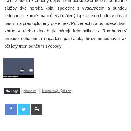
2012 zmizela z chodby objektu rumburské Zdravotní záchranné
služby dvě horská kola, společně s vysavačem a bundou
jednoho ze zaměstnanců. Vykutálený lapka se do budovy dostal
násilím a přes oplocený pozemek. Po věcech za osmdesát tisíc
korun v těchto dnech již pátrají kriminalisté z Rumburku.V
případě odhalení a dopadení pachatele, hrozí nenechavci až
pětiletý trest odnětím svobody.
Tagy
policie cr
šluknovský výběžek
Tisknout