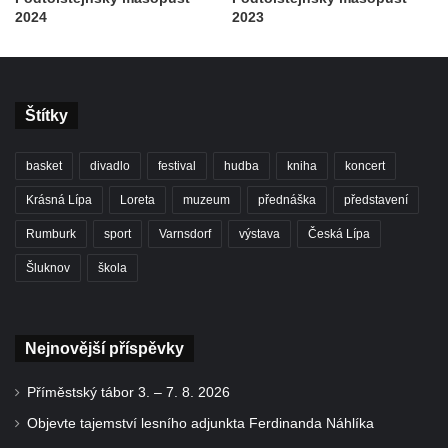
2024
2023
Štítky
basket
divadlo
festival
hudba
kniha
koncert
Krásná Lípa
Loreta
muzeum
přednáška
představení
Rumburk
sport
Varnsdorf
výstava
Česká Lípa
Šluknov
škola
Nejnovější příspěvky
Příměstský tábor 3. – 7. 8. 2026
Objevte tajemství lesního adjunkta Ferdinanda Náhlíka