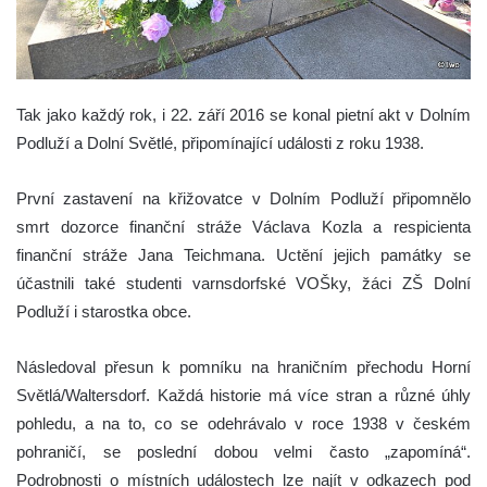
Tak jako každý rok, i 22. září 2016 se konal pietní akt v Dolním
Podluží a Dolní Světlé, připomínající události z roku 1938.
První zastavení na křižovatce v Dolním Podluží připomnělo
smrt dozorce finanční stráže Václava Kozla a respicienta
finanční stráže Jana Teichmana. Uctění jejich památky se
účastnili také studenti varnsdorfské VOŠky, žáci ZŠ Dolní
Podluží i starostka obce.
Následoval přesun k pomníku na hraničním přechodu Horní
Světlá/Waltersdorf. Každá historie má více stran a různé úhly
pohledu, a na to, co se odehrávalo v roce 1938 v českém
pohraničí, se poslední dobou velmi často „zapomíná“.
Podrobnosti o místních událostech lze najít v odkazech pod