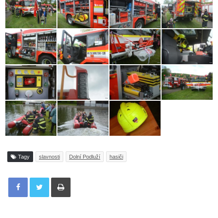
Tagy
slavnosti
Dolní Podluží
hasiči
Tisknout