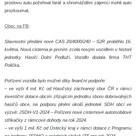
proslovu autu požehnal farář a shromáždění zájemci mohli auto
prozkoumat.
Obec na FB
:
Slavnostní předání nové CAS 20/4000/240 – S2R proběhlo 16.
května. Nová cisterna je prvním zcela novým vozidlem v historii
jednotky Hasiči Dolní Podluží. Vozidlo dodala firma THT
Polička.
Pořízení vozidla bylo možné díky finanční podpoře:
– ve výši 4 mil. Kč od Hasičský záchranný sbor ČR v rámci
investiční dotace obcím zřizujícím jednotku sboru dobrovolných
hasičů obce, na podporu plnění úkolů jednotek SDH obcí ve
výzvě: JSDH-V1-2024 – Pořízení nové cisternové automobilové
stříkačky z rámcové dohody na rok 2024.
– ve výši 1 mil. Kč od Ústecký kraj v rámci dotace z Programu
na podporu JSDHO a ostatních složek IZS pro rok 2024.