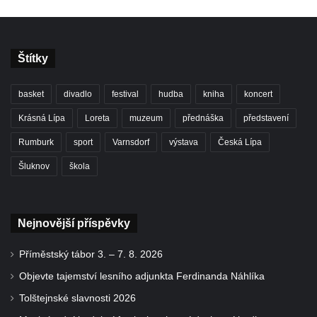
Štítky
basket
divadlo
festival
hudba
kniha
koncert
Krásná Lípa
Loreta
muzeum
přednáška
představení
Rumburk
sport
Varnsdorf
výstava
Česká Lípa
Šluknov
škola
Nejnovější příspěvky
Příměstský tábor 3. – 7. 8. 2026
Objevte tajemství lesního adjunkta Ferdinanda Náhlíka
Tolštejnské slavnosti 2026