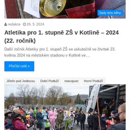
Sedy lehy běhy
redakce
26. 5. 2024
Atletika pro 1. stupně ZŠ v Kotlině – 2024
(22. ročník)
Další ročník Atletiky pro 1. stupeň ZŠ se uskutečnil ve čtvrtek 23.
května 2024 na městském stadionu v Kotlině ve…
Přečíst celé »
Jiřetín pod Jedlovou
Dolní Podluží
masopust
Horní Podluží