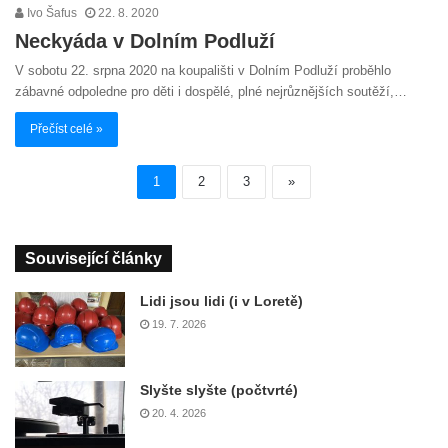
Ivo Šafus
22. 8. 2020
Neckyáda v Dolním Podluží
V sobotu 22. srpna 2020 na koupališti v Dolním Podluží proběhlo
zábavné odpoledne pro děti i dospělé, plné nejrůznějších soutěží,…
Přečíst celé »
1
2
3
»
Související články
Lidi jsou lidi (i v Loretě)
19. 7. 2026
Slyšte slyšte (počtvrté)
20. 4. 2026