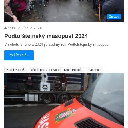
Zprávy
redakce
3. 2. 2024
Podtolštejnský masopust 2024
V sobotu 3. února 2024 již sedmý rok Podtolštejnský masopust.
Přečíst celé »
Horní Podluží
Jiřetín pod Jedlovou
Dolní Podluží
masopust