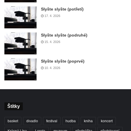
Slyšte slyšte (potřetí)
17. 4. 2026
Slyšte slyšte (podruhé)
15. 4. 2026
Slyšte slyšte (poprvé)
10. 4. 2026
Štítky
basket
divadlo
festival
hudba
kniha
koncert
Krásná Lípa
Loreta
muzeum
přednáška
představení