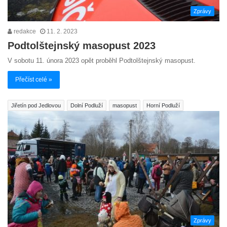
Zprávy
redakce
11. 2. 2023
Podtolštejnský masopust 2023
V sobotu 11. února 2023 opět proběhl Podtolštejnský masopust.
Přečíst celé »
Jiřetín pod Jedlovou
Dolní Podluží
masopust
Horní Podluží
Zprávy