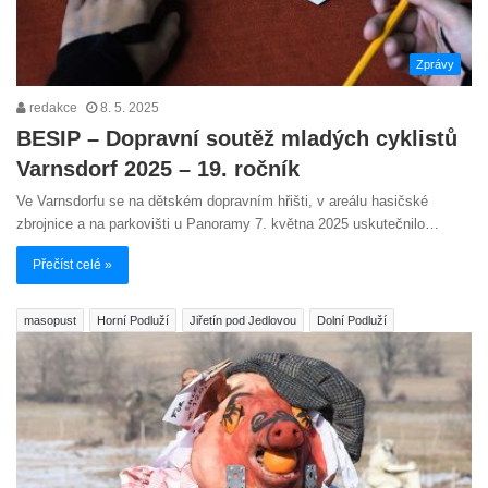
Zprávy
redakce
8. 5. 2025
BESIP – Dopravní soutěž mladých cyklistů
Varnsdorf 2025 – 19. ročník
Ve Varnsdorfu se na dětském dopravním hřišti, v areálu hasičské
zbrojnice a na parkovišti u Panoramy 7. května 2025 uskutečnilo…
Přečíst celé »
masopust
Horní Podluží
Jiřetín pod Jedlovou
Dolní Podluží