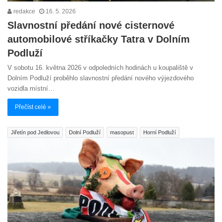
redakce
16. 5. 2026
Slavnostní předání nové cisternové
automobilové stříkačky Tatra v Dolním
Podluží
V sobotu 16. května 2026 v odpoledních hodinách u koupaliště v
Dolním Podluží proběhlo slavnostní předání nového výjezdového
vozidla místní…
Přečíst celé »
Jiřetín pod Jedlovou
Dolní Podluží
masopust
Horní Podluží