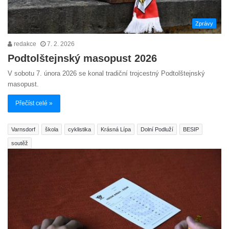
Zprávy
redakce
7. 2. 2026
Podtolštejnský masopust 2026
V sobotu 7. února 2026 se konal tradiční trojcestný Podtolštejnský
masopust.
Přečíst celé »
Varnsdorf
škola
cyklistika
Krásná Lípa
Dolní Podluží
BESIP
soutěž