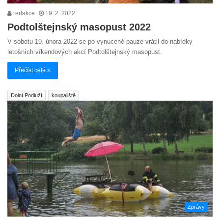
redakce
19. 2. 2022
Podtolštejnský masopust 2022
V sobotu 19. února 2022 se po vynucené pauze vrátil do nabídky
letošních víkendových akcí Podtolštejnský masopust.
Přečíst celé »
Dolní Podluží
koupaliště
Zprávy