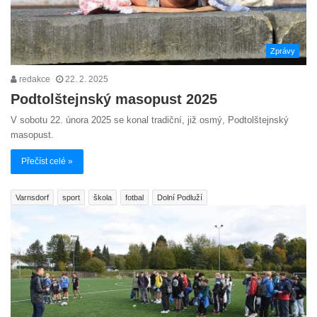
Zprávy
redakce
22. 2. 2025
Podtolštejnský masopust 2025
V sobotu 22. února 2025 se konal tradiční, již osmý, Podtolštejnský
masopust.
Přečíst celé »
Varnsdorf
sport
škola
fotbal
Dolní Podluží