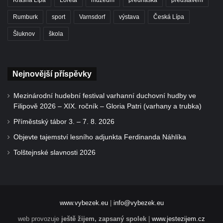
Rumburk
sport
Varnsdorf
výstava
Česká Lípa
Šluknov
škola
Nejnovější příspěvky
Mezinárodní hudební festival varhanní duchovní hudby ve
Filipově 2026 – XIX. ročník – Gloria Patri (varhany a trubka)
Příměstský tábor 3. – 7. 8. 2026
Objevte tajemství lesního adjunkta Ferdinanda Náhlíka
Tolštejnské slavnosti 2026
www.vybezek.eu
|
info@vybezek.eu
web provozuje
ještě žijem, zapsaný spolek
|
www.jestezijem.cz