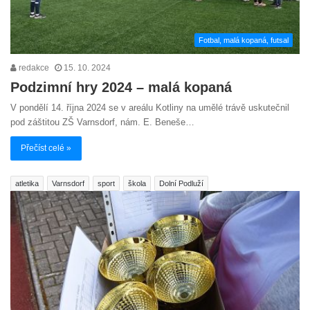
Fotbal, malá kopaná, futsal
redakce
15. 10. 2024
Podzimní hry 2024 – malá kopaná
V pondělí 14. října 2024 se v areálu Kotliny na umělé trávě uskutečnil
pod záštitou ZŠ Varnsdorf, nám. E. Beneše…
Přečíst celé »
atletika
Varnsdorf
sport
škola
Dolní Podluží