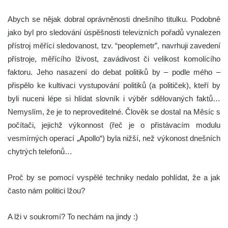
Abych se nějak dobral oprávněnosti dnešního titulku. Podobně
jako byl pro sledování úspěšnosti televizních pořadů vynalezen
přístroj měřící sledovanost, tzv. “peoplemetr”, navrhuji zavedení
přístroje, měřícího lživost, zavádivost či velikost komolícího
faktoru. Jeho nasazení do debat politiků by – podle mého –
přispělo ke kultivaci vystupování politiků (a političek), kteří by
byli nuceni lépe si hlídat slovník i výběr sdělovaných faktů…
Nemyslím, že je to neproveditelné. Člověk se dostal na Měsíc s
počítači, jejichž výkonnost (řeč je o přistávacím modulu
vesmírných operací „Apollo“) byla nižší, než výkonost dnešních
chytrých telefonů…
Proč by se pomocí vyspělé techniky nedalo pohlídat, že a jak
často nám politici lžou?
A lži v soukromí? To nechám na jindy :)