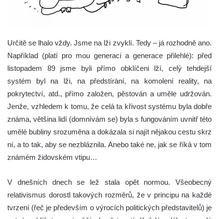
Určitě se lhalo vždy. Jsme na lži zvyklí. Tedy – já rozhodně ano.
Například (platí pro mou generaci a generace přilehlé): před
listopadem 89 jsme byli přímo obklíčeni lží, celý tehdejší
systém byl na lži, na předstírání, na komolení reality, na
pokrytectví, atd., přímo založen, pěstován a uměle udržován.
Jenže, vzhledem k tomu, že celá ta křivost systému byla dobře
známa, většina lidí (domnívám se) byla s fungováním uvnitř této
umělé bubliny srozuměna a dokázala si najít nějakou cestu skrz
ní, a to tak, aby se nezbláznila. Anebo také ne, jak se říká v tom
známém židovském vtipu…
V dnešních dnech se lež stala opět normou. Všeobecný
relativismus dorostl takových rozměrů, že v principu na každé
tvrzení (řeč je především o výrocích politických představitelů) je