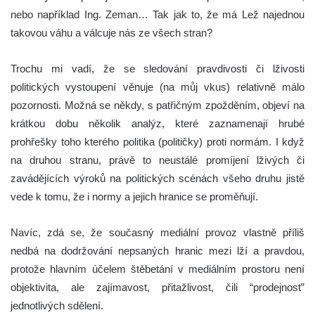
nebo například Ing. Zeman… Tak jak to, že má Lež najednou
takovou váhu a válcuje nás ze všech stran?
Trochu mi vadí, že se sledování pravdivosti či lživosti
politických vystoupení věnuje (na můj vkus) relativně málo
pozornosti. Možná se někdy, s patřičným zpožděním, objeví na
krátkou dobu několik analýz, které zaznamenají hrubé
prohřešky toho kterého politika (političky) proti normám. I když
na druhou stranu, právě to neustálé promíjení lživých či
zavádějících výroků na politických scénách všeho druhu jistě
vede k tomu, že i normy a jejich hranice se proměňují.
Navíc, zdá se, že současný mediální provoz vlastně příliš
nedbá na dodržování nepsaných hranic mezi lží a pravdou,
protože hlavním účelem štěbetání v mediálním prostoru není
objektivita, ale zajímavost, přitažlivost, čili “prodejnost”
jednotlivých sdělení.