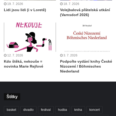
19. 7. 2026
18. 7. 2026
Lidi jsou lidi (i v Loretě)
Volejbalová přátelská utkání
(Varnsdorf 2026)
12. 7. 2026
3. 7. 2026
Kdo štěká, nekouše =
Podpořte vydání knihy České
novinka Marie Rejfové
Nizozemí / Böhmisches
Niederland
Štítky
basket
divadlo
festival
hudba
kniha
koncert