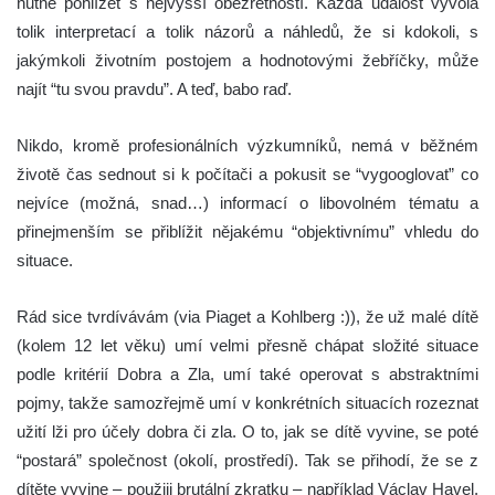
nutné pohlížet s nejvyšší obezřetností. Každá událost vyvolá
tolik interpretací a tolik názorů a náhledů, že si kdokoli, s
jakýmkoli životním postojem a hodnotovými žebříčky, může
najít “tu svou pravdu”. A teď, babo raď.
Nikdo, kromě profesionálních výzkumníků, nemá v běžném
životě čas sednout si k počítači a pokusit se “vygooglovat” co
nejvíce (možná, snad…) informací o libovolném tématu a
přinejmenším se přiblížit nějakému “objektivnímu” vhledu do
situace.
Rád sice tvrdívávám (via Piaget a Kohlberg :)), že už malé dítě
(kolem 12 let věku) umí velmi přesně chápat složité situace
podle kritérií Dobra a Zla, umí také operovat s abstraktními
pojmy, takže samozřejmě umí v konkrétních situacích rozeznat
užití lži pro účely dobra či zla. O to, jak se dítě vyvine, se poté
“postará” společnost (okolí, prostředí). Tak se přihodí, že se z
dítěte vyvine – použiji brutální zkratku – například Václav Havel,