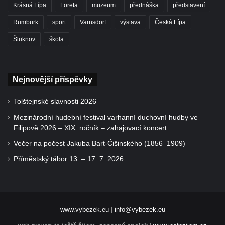
Krásná Lípa
Loreta
muzeum
přednáška
představení
Rumburk
sport
Varnsdorf
výstava
Česká Lípa
Šluknov
škola
Nejnovější příspěvky
Tolštejnské slavnosti 2026
Mezinárodní hudební festival varhanní duchovní hudby ve
Filipově 2026 – XIX. ročník – zahajovací koncert
Večer na počest Jakuba Bart-Ćišinského (1856–1909)
Příměstský tábor 13. – 17. 7. 2026
www.vybezek.eu
|
info@vybezek.eu