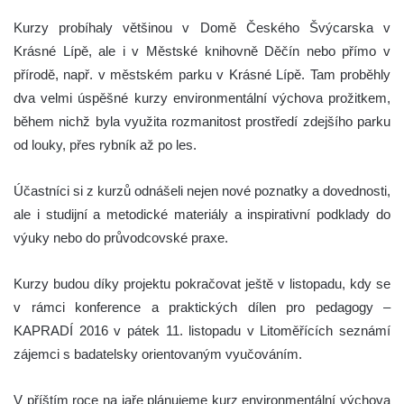
Kurzy probíhaly většinou v Domě Českého Švýcarska v
Krásné Lípě, ale i v Městské knihovně Děčín nebo přímo v
přírodě, např. v městském parku v Krásné Lípě. Tam proběhly
dva velmi úspěšné kurzy environmentální výchova prožitkem,
během nichž byla využita rozmanitost prostředí zdejšího parku
od louky, přes rybník až po les.
Účastníci si z kurzů odnášeli nejen nové poznatky a dovednosti,
ale i studijní a metodické materiály a inspirativní podklady do
výuky nebo do průvodcovské praxe.
Kurzy budou díky projektu pokračovat ještě v listopadu, kdy se
v rámci konference a praktických dílen pro pedagogy –
KAPRADÍ 2016 v pátek 11. listopadu v Litoměřících seznámí
zájemci s badatelsky orientovaným vyučováním.
V příštím roce na jaře plánujeme kurz environmentální výchova