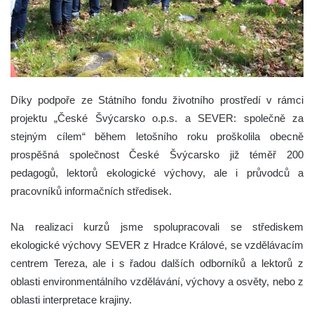
Díky podpoře ze Státního fondu životního prostředí v rámci
projektu „České Švýcarsko o.p.s. a SEVER: společně za
stejným cílem“ během letošního roku proškolila obecně
prospěšná společnost České Švýcarsko již téměř 200
pedagogů, lektorů ekologické výchovy, ale i průvodců a
pracovníků informačních středisek.
Na realizaci kurzů jsme spolupracovali se střediskem
ekologické výchovy SEVER z Hradce Králové, se vzdělávacím
centrem Tereza, ale i s řadou dalších odborníků a lektorů z
oblasti environmentálního vzdělávání, výchovy a osvěty, nebo z
oblasti interpretace krajiny.