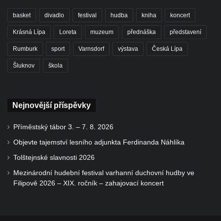
basket
divadlo
festival
hudba
kniha
koncert
Krásná Lípa
Loreta
muzeum
přednáška
představení
Rumburk
sport
Varnsdorf
výstava
Česká Lípa
Šluknov
škola
Nejnovější příspěvky
Příměstský tábor 3. – 7. 8. 2026
Objevte tajemství lesního adjunkta Ferdinanda Náhlíka
Tolštejnské slavnosti 2026
Mezinárodní hudební festival varhanní duchovní hudby ve
Filipově 2026 – XIX. ročník – zahajovací koncert