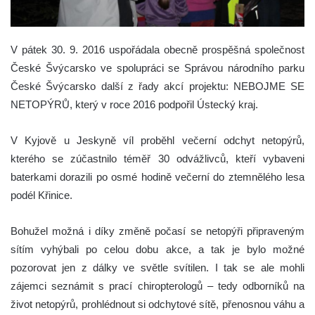
V pátek 30. 9. 2016 uspořádala obecně prospěšná společnost
České Švýcarsko ve spolupráci se Správou národního parku
České Švýcarsko další z řady akcí projektu: NEBOJME SE
NETOPÝRŮ, který v roce 2016 podpořil Ústecký kraj.
V Kyjově u Jeskyně víl proběhl večerní odchyt netopýrů,
kterého se zúčastnilo téměř 30 odvážlivců, kteří vybaveni
baterkami dorazili po osmé hodině večerní do ztemnělého lesa
podél Křinice.
Bohužel možná i díky změně počasí se netopýři připraveným
sítím vyhýbali po celou dobu akce, a tak je bylo možné
pozorovat jen z dálky ve světle svítilen. I tak se ale mohli
zájemci seznámit s prací chiropterologů – tedy odborníků na
život netopýrů, prohlédnout si odchytové sítě, přenosnou váhu a