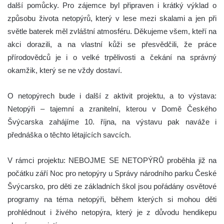
další pomůcky. Pro zájemce byl připraven i krátký výklad o
způsobu života netopýrů, který v lese mezi skalami a jen při
světle baterek měl zvláštní atmosféru. Děkujeme všem, kteří na
akci dorazili, a na vlastní kůži se přesvědčili, že práce
přírodovědců je i o velké trpělivosti a čekání na správný
okamžik, který se ne vždy dostaví.
O netopýrech bude i další z aktivit projektu, a to výstava:
Netopýři – tajemní a zranitelní, kterou v Domě Českého
Švýcarska zahájíme 10. října, na výstavu pak naváže i
přednáška o těchto létajících savcích.
V rámci projektu: NEBOJME SE NETOPÝRŮ proběhla již na
počátku září Noc pro netopýry u Správy národního parku České
Švýcarsko, pro děti ze základních škol jsou pořádány osvětové
programy na téma netopýři, během kterých si mohou děti
prohlédnout i živého netopýra, který je z důvodu hendikepu