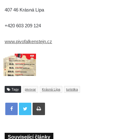
407 46 Krásná Lípa
+420 603 209 124
www.pivofalkenstejn.cz
Tagy
pivovar
Krásná Lípa
turistika
Tisknout
Související články