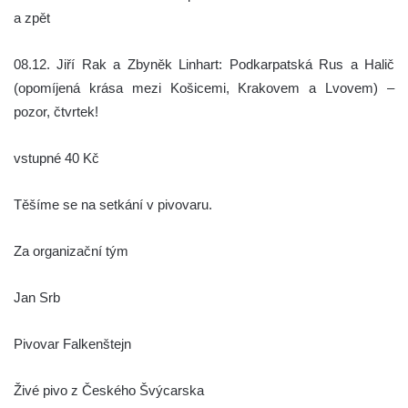
a zpět
08.12. Jiří Rak a Zbyněk Linhart: Podkarpatská Rus a Halič
(opomíjená krása mezi Košicemi, Krakovem a Lvovem) –
pozor, čtvrtek!
vstupné 40 Kč
Těšíme se na setkání v pivovaru.
Za organizační tým
Jan Srb
Pivovar Falkenštejn
Živé pivo z Českého Švýcarska