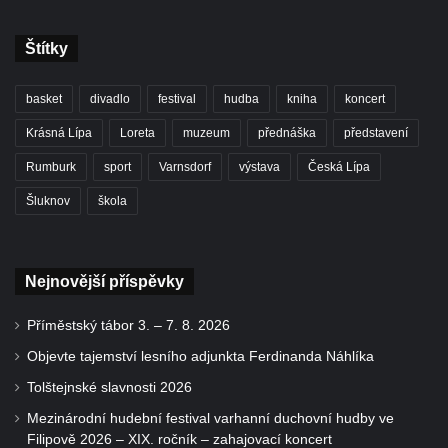
Štítky
basket
divadlo
festival
hudba
kniha
koncert
Krásná Lípa
Loreta
muzeum
přednáška
představení
Rumburk
sport
Varnsdorf
výstava
Česká Lípa
Šluknov
škola
Nejnovější příspěvky
Příměstský tábor 3. – 7. 8. 2026
Objevte tajemství lesního adjunkta Ferdinanda Náhlíka
Tolštejnské slavnosti 2026
Mezinárodní hudební festival varhanní duchovní hudby ve
Filipově 2026 – XIX. ročník – zahajovací koncert