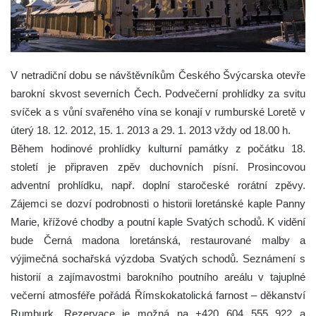
V netradiční dobu se návštěvníkům Českého Švýcarska otevře
barokní skvost severních Čech. Podvečerní prohlídky za svitu
svíček a s vůní svařeného vína se konají v rumburské Loretě v
úterý 18. 12. 2012, 15. 1. 2013 a 29. 1. 2013 vždy od 18.00 h.
Během hodinové prohlídky kulturní památky z počátku 18.
století je připraven zpěv duchovních písní. Prosincovou
adventní prohlídku, např. doplní staročeské rorátní zpěvy.
Zájemci se dozví podrobnosti o historii loretánské kaple Panny
Marie, křížové chodby a poutní kaple Svatých schodů. K vidění
bude Černá madona loretánská, restaurované malby a
výjimečná sochařská výzdoba Svatých schodů. Seznámení s
historií a zajímavostmi barokního poutního areálu v tajuplné
večerní atmosféře pořádá Římskokatolická farnost – děkanství
Rumburk. Rezervace je možná na +420 604 555 922 a