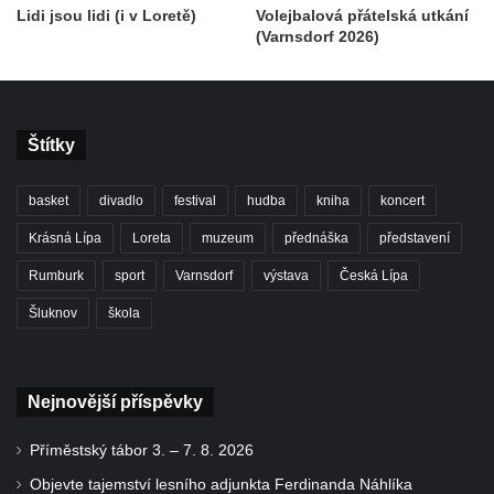
Lidi jsou lidi (i v Loretě)
Volejbalová přátelská utkání
(Varnsdorf 2026)
Štítky
basket
divadlo
festival
hudba
kniha
koncert
Krásná Lípa
Loreta
muzeum
přednáška
představení
Rumburk
sport
Varnsdorf
výstava
Česká Lípa
Šluknov
škola
Nejnovější příspěvky
Příměstský tábor 3. – 7. 8. 2026
Objevte tajemství lesního adjunkta Ferdinanda Náhlíka