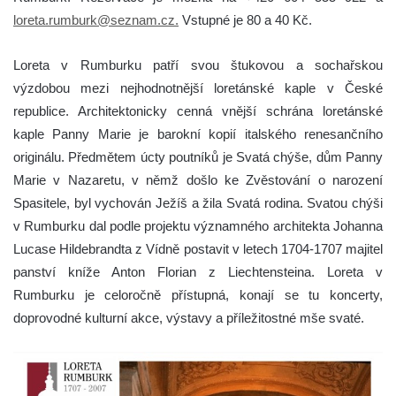
loreta.rumburk@seznam.cz.
Vstupné je 80 a 40 Kč.
Loreta v Rumburku patří svou štukovou a sochařskou
výzdobou mezi nejhodnotnější loretánské kaple v České
republice. Architektonicky cenná vnější schrána loretánské
kaple Panny Marie je barokní kopií italského renesančního
originálu. Předmětem úcty poutníků je Svatá chýše, dům Panny
Marie v Nazaretu, v němž došlo ke Zvěstování o narození
Spasitele, byl vychován Ježíš a žila Svatá rodina. Svatou chýši
v Rumburku dal podle projektu významného architekta Johanna
Lucase Hildebrandta z Vídně postavit v letech 1704-1707 majitel
panství kníže Anton Florian z Liechtensteina. Loreta v
Rumburku je celoročně přístupná, konají se tu koncerty,
doprovodné kulturní akce, výstavy a příležitostné mše svaté.