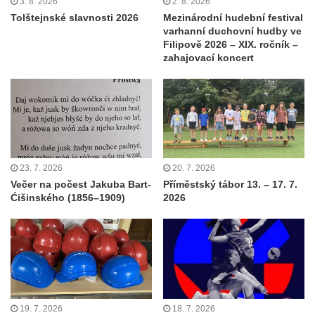
3. 8. 2026
2. 8. 2026
Tolštejnské slavnosti 2026
Mezinárodní hudební festival
varhanní duchovní hudby ve
Filipově 2026 – XIX. ročník –
zahajovací koncert
23. 7. 2026
20. 7. 2026
Večer na počest Jakuba Bart-
Příměstský tábor 13. – 17. 7.
Ćišinského (1856–1909)
2026
19. 7. 2026
18. 7. 2026