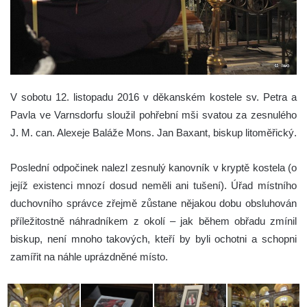
V sobotu 12. listopadu 2016 v děkanském kostele sv. Petra a
Pavla ve Varnsdorfu sloužil pohřební mši svatou za zesnulého
J. M. can. Alexeje Baláže Mons. Jan Baxant, biskup litoměřický.
Poslední odpočinek nalezl zesnulý kanovník v kryptě kostela (o
jejíž existenci mnozí dosud neměli ani tušení). Úřad místního
duchovního správce zřejmě zůstane nějakou dobu obsluhován
příležitostně náhradníkem z okolí – jak během obřadu zmínil
biskup, není mnoho takových, kteří by byli ochotni a schopni
zamířit na náhle uprázdněné místo.