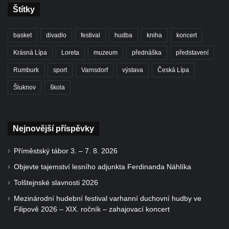
Štítky
basket
divadlo
festival
hudba
kniha
koncert
Krásná Lípa
Loreta
muzeum
přednáška
představení
Rumburk
sport
Varnsdorf
výstava
Česká Lípa
Šluknov
škola
Nejnovější příspěvky
Příměstský tábor 3. – 7. 8. 2026
Objevte tajemství lesního adjunkta Ferdinanda Náhlíka
Tolštejnské slavnosti 2026
Mezinárodní hudební festival varhanní duchovní hudby ve
Filipově 2026 – XIX. ročník – zahajovací koncert