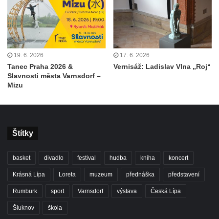
19. 6. 2026
17. 6. 2026
Tanec Praha 2026 &
Vernisáž: Ladislav Vlna „Roj“
Slavnosti města Varnsdorf –
Mizu
Štítky
basket
divadlo
festival
hudba
kniha
koncert
Krásná Lípa
Loreta
muzeum
přednáška
představení
Rumburk
sport
Varnsdorf
výstava
Česká Lípa
Šluknov
škola