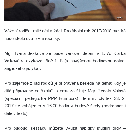
Vážení rodiče, milé děti a žáci. Pro školní rok 2017/2018 otevírá
naše škola dva první ročníky.
Mgr. Ivana Ježková se bude věnovat dětem v 1. A, Klárka
Valková v jazykové třídě 1. B (s navýšenou hodinovou dotací
anglického jazyka).
Pro zájemce z řad rodičů je připravena beseda na téma: Kdy je
dítě připravené na školu?, kterou zajišťuje Mgr. Renata Valová
(speciální pedagožka PPP Rumburk). Termín: čtvrtek 23. 2.
2017 se zahájením v 16.00 hodin v budově školy (podrobnosti
dále v textu).
Pro budoucí šesťáky můžete využít nabídky studijní třídy –