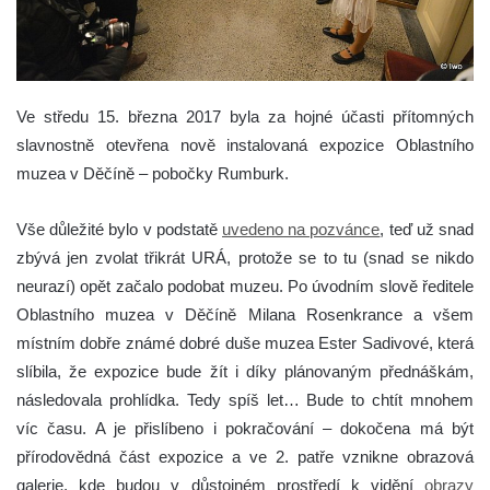
Ve středu 15. března 2017 byla za hojné účasti přítomných
slavnostně otevřena nově instalovaná expozice Oblastního
muzea v Děčíně – pobočky Rumburk.
Vše důležité bylo v podstatě
uvedeno na pozvánce
, teď už snad
zbývá jen zvolat třikrát URÁ, protože se to tu (snad se nikdo
neurazí) opět začalo podobat muzeu. Po úvodním slově ředitele
Oblastního muzea v Děčíně Milana Rosenkrance a všem
místním dobře známé dobré duše muzea Ester Sadivové, která
slíbila, že expozice bude žít i díky plánovaným přednáškám,
následovala prohlídka. Tedy spíš let… Bude to chtít mnohem
víc času. A je přislíbeno i pokračování – dokočena má být
přírodovědná část expozice a ve 2. patře vznikne obrazová
galerie, kde budou v důstojném prostředí k vidění
obrazy