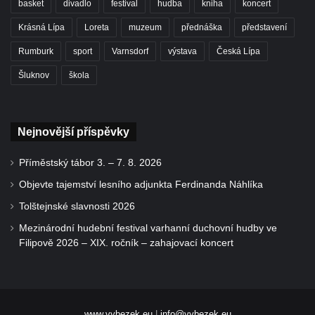
basket
divadlo
festival
hudba
kniha
koncert
Krásná Lípa
Loreta
muzeum
přednáška
představení
Rumburk
sport
Varnsdorf
výstava
Česká Lípa
Šluknov
škola
Nejnovější příspěvky
Příměstský tábor 3. – 7. 8. 2026
Objevte tajemství lesního adjunkta Ferdinanda Náhlíka
Tolštejnské slavnosti 2026
Mezinárodní hudební festival varhanní duchovní hudby ve
Filipově 2026 – XIX. ročník – zahajovací koncert
www.vybezek.eu
|
info@vybezek.eu