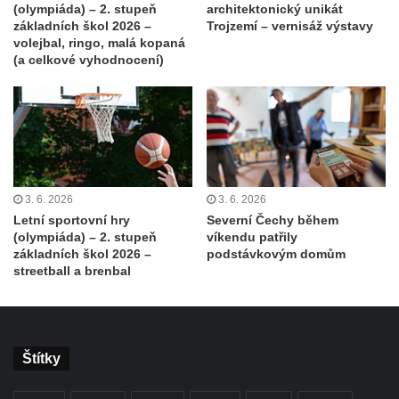
(olympiáda) – 2. stupeň
architektonický unikát
základních škol 2026 –
Trojzemí – vernisáž výstavy
volejbal, ringo, malá kopaná
(a celkové vyhodnocení)
3. 6. 2026
3. 6. 2026
Letní sportovní hry
Severní Čechy během
(olympiáda) – 2. stupeň
víkendu patřily
základních škol 2026 –
podstávkovým domům
streetball a brenbal
Štítky