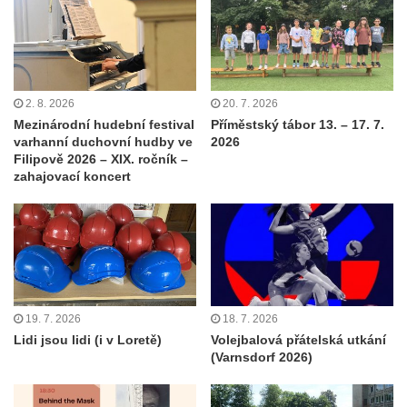
2. 8. 2026
20. 7. 2026
Mezinárodní hudební festival
Příměstský tábor 13. – 17. 7.
varhanní duchovní hudby ve
2026
Filipově 2026 – XIX. ročník –
zahajovací koncert
19. 7. 2026
18. 7. 2026
Lidi jsou lidi (i v Loretě)
Volejbalová přátelská utkání
(Varnsdorf 2026)