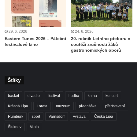
29. 6. 2026
24. 6. 2026
Eastern Tunes 2026 – Páteční
20. ročník Letního přeboru v
festivalové kino
soutěži zručnosti žáků
gastronomických oborů
Štítky
basket
divadlo
festival
hudba
kniha
koncert
Krásná Lípa
Loreta
muzeum
přednáška
představení
Rumburk
sport
Varnsdorf
výstava
Česká Lípa
Šluknov
škola