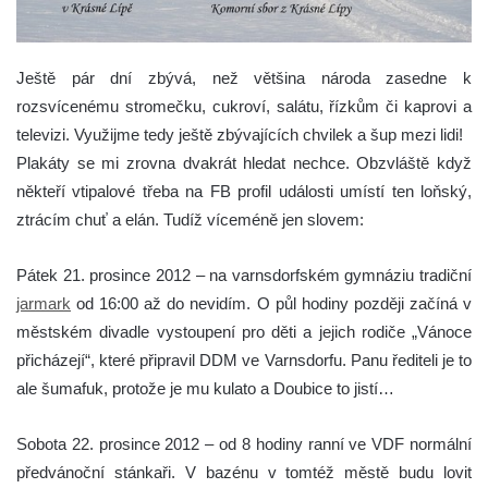
Ještě pár dní zbývá, než většina národa zasedne k
rozsvícenému stromečku, cukroví, salátu, řízkům či kaprovi a
televizi. Využijme tedy ještě zbývajících chvilek a šup mezi lidi!
Plakáty se mi zrovna dvakrát hledat nechce. Obzvláště když
někteří vtipalové třeba na FB profil události umístí ten loňský,
ztrácím chuť a elán. Tudíž víceméně jen slovem:
Pátek 21. prosince 2012 – na varnsdorfském gymnáziu tradiční
jarmark
od 16:00 až do nevidím. O půl hodiny později začíná v
městském divadle vystoupení pro děti a jejich rodiče „Vánoce
přicházejí“, které připravil DDM ve Varnsdorfu. Panu řediteli je to
ale šumafuk, protože je mu kulato a Doubice to jistí…
Sobota 22. prosince 2012 – od 8 hodiny ranní ve VDF normální
předvánoční stánkaři. V bazénu v tomtéž městě budu lovit