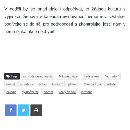
V neděli by se snad dalo i odpočívat, to žádnou kulturu s
výjimkou Šenova v kalendáři evidovanou nemáme… Ostatně,
podívejte se do něj pro podrobnosti a zkontrolujte, jestli nám v
něm nějaká akce nechybí!
Tagy
schrödingerův institut
Mikulášovice
představení
Varnsdorf
kostel
Rumburk
hokej
koncert
plavání
Krásná Lípa
koledy
divadlo
gymnázium
advent
velký šenov
jarmark
Tisknout