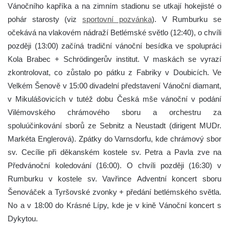
Vánočního kapříka a na zimním stadionu se utkají hokejisté o
pohár starosty (viz
sportovní pozvánka
). V Rumburku se
očekává na vlakovém nádraží Betlémské světlo (12:40), o chvíli
později (13:00) začíná tradiční vánoční besídka ve spolupráci
Kola Brabec + Schrödingerův institut. V maskách se vyrazí
zkontrolovat, co zůstalo po pátku z Fabriky v Doubicích. Ve
Velkém Šenově v 15:00 divadelní představení Vánoční diamant,
v Mikulášovicích v tutéž dobu Česká mše vánoční v podání
Vilémovského chrámového sboru a orchestru za
spoluúčinkování sborů ze Sebnitz a Neustadt (dirigent MUDr.
Markéta Englerová). Zpátky do Varnsdorfu, kde chrámový sbor
sv. Cecílie při děkanském kostele sv. Petra a Pavla zve na
Předvánoční koledování (16:00). O chvíli později (16:30) v
Rumburku v kostele sv. Vavřince Adventní koncert sboru
Šenováček a Tyršovské zvonky + předání betlémského světla.
No a v 18:00 do Krásné Lípy, kde je v kině Vánoční koncert s
Dykytou.