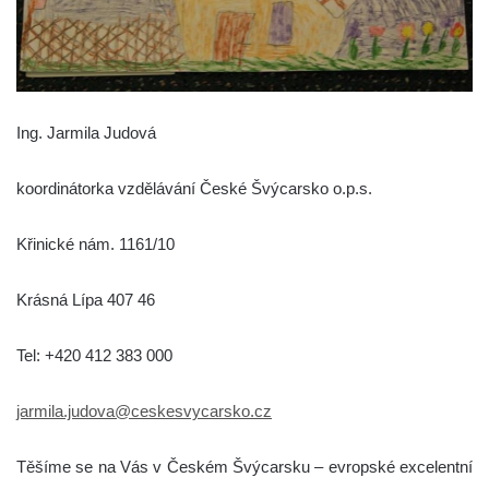
Ing. Jarmila Judová
koordinátorka vzdělávání České Švýcarsko o.p.s.
Křinické nám. 1161/10
Krásná Lípa 407 46
Tel: +420 412 383 000
jarmila.judova@ceskesvycarsko.cz
Těšíme se na Vás v Českém Švýcarsku – evropské excelentní