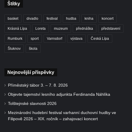
Štítky
basket
divadlo
festival
hudba
kniha
koncert
Krásná Lípa
Loreta
muzeum
přednáška
představení
Rumburk
sport
Varnsdorf
výstava
Česká Lípa
Šluknov
škola
Nejnovější příspěvky
Příměstský tábor 3. – 7. 8. 2026
Objevte tajemství lesního adjunkta Ferdinanda Náhlíka
Tolštejnské slavnosti 2026
Mezinárodní hudební festival varhanní duchovní hudby ve
Filipově 2026 – XIX. ročník – zahajovací koncert