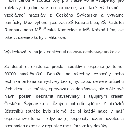
Hlavní cenou v soutěži byly pro vítěze volné vstupenky pro
kolektivy i jednotlivce do expozice, ale také výchovně –
vzdělávací materiály z Českého Švýcarska a výtvarné
pomůcky. Mezi výherci jsou žáci ZŠ Krásná Lípa, ZŠ Pastelka
Rumburk nebo MŠ Česká Kamenice a MŠ Krásná Lípa, ale
také vzdálené školky z Mikulova.
Výsledková listina je k nahlédnutí na
www.ceskesvycarsko.cz
Za deset let existence prošlo interaktivní expozicí již téměř
90000 návštěvníků. Bohužel ne všechny exponáty nebo
technika tento nápor vydržely bez újmy. Expozice se v průběhu
těch deseti let měnila, opravovala a doplňovala, ale stále své
hlavní poslání seznámit návštěvníky s tajuplným krajem
Českého Švýcarska z různých pohledů splňuje. Z obrázků
účastníků soutěže bylo zřejmé, že si každý najde v naší
expozici své téma, i když už její exponáty nezáří novotou a
podobných expozic v republice mezitím vznikly desítky.