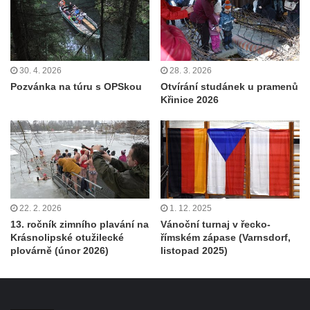
30. 4. 2026
28. 3. 2026
Pozvánka na túru s OPSkou
Otvírání studánek u pramenů
Křinice 2026
22. 2. 2026
1. 12. 2025
13. ročník zimního plavání na
Vánoční turnaj v řecko-
Krásnolipské otužilecké
římském zápase (Varnsdorf,
plovárně (únor 2026)
listopad 2025)