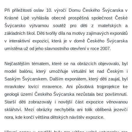
Při příležitosti oslav 10. výročí Domu Českého Švýcarska v
Krásné Lípě vyhlásila obecně prospěšná společnost České
Švýcarsko výtvarnou soutěž pro děti z mateřských a
základních škol. Děti tvořily díla na motivy zajímavých exponátů
v interaktivní expozici, která je v domě Českého Švýcarska
umístěna už od jeho slavnostního otevření v roce 2007.
Nejčastějším tématem, které se na obrázcích objevovalo, byl
model balónu, který umožňuje virtuální let nad Českým i
Saským Švýcarskem. Dalším exponátem, který děti zaujal, byl
mravkolev lovící mravence. Ani působivá trojprojekce ke
geologii území Českého Švýcarska nezůstala bez povšimnutí.
Starší děti zobrazovaly i novější část expozice věnovanou
sklářství. Mezi obrázky nechyběla ani tolik oblíbená jezevčí
nora, kde končí většina dětských návštěv expozice.