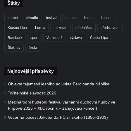
Štítky
basket
divadlo
festival
hudba
kniha
koncert
Krásná Lípa
Loreta
muzeum
přednáška
představení
Rumburk
sport
Varnsdorf
výstava
Česká Lípa
Šluknov
škola
Nejnovější příspěvky
Objevte tajemství lesního adjunkta Ferdinanda Náhlíka
Tolštejnské slavnosti 2026
Mezinárodní hudební festival varhanní duchovní hudby ve
Filipově 2026 – XIX. ročník – zahajovací koncert
Večer na počest Jakuba Bart-Ćišinského (1856–1909)