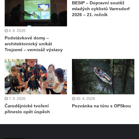
BESIP – Dopravní soutěž
mladých cyklistů Varnsdorf
2026 – 21. ročník
4. 6. 2026
Podstávkové domy –
architektonický unikát
Trojzemí – vernisáž výstavy
7. 5. 2026
30. 4. 2026
Čarodějnické tvoření
Pozvánka na túru s OPSkou
přineslo opět úspěch