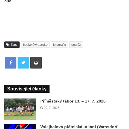
858
Tagy
české švýcarsko
fotografie
soutěž
Tisknout
Související články
Příměstský tábor 13. – 17. 7. 2026
20. 7. 2026
Volejbalová přátelská utkání (Varnsdorf