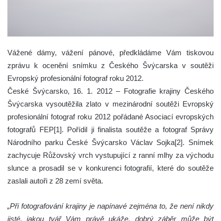
Vážené dámy, vážení pánové, předkládáme Vám tiskovou
zprávu k ocenění snímku z Českého Švýcarska v soutěži
Evropský profesionální fotograf roku 2012.
České Švýcarsko, 16. 1. 2012 – Fotografie krajiny Českého
Švýcarska vysoutěžila zlato v mezinárodní soutěži Evropský
profesionální fotograf roku 2012 pořádané Asociací evropských
fotografů FEP[1]. Pořídil ji finalista soutěže a fotograf Správy
Národního parku České Švýcarsko Václav Sojka[2]. Snímek
zachycuje Růžovský vrch vystupující z ranní mlhy za východu
slunce a prosadil se v konkurenci fotografií, které do soutěže
zaslali autoři z 28 zemí světa.
„Při fotografování krajiny je napínavé zejména to, že není nikdy
jisté, jakou tvář Vám právě ukáže, dobrý záběr může být