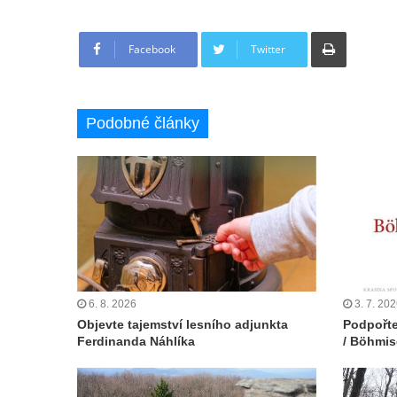
Tisknout
Facebook
Twitter
Podobné články
6. 8. 2026
3. 7. 20
Objevte tajemství lesního adjunkta
Podpořte
Ferdinanda Náhlíka
/ Böhmis