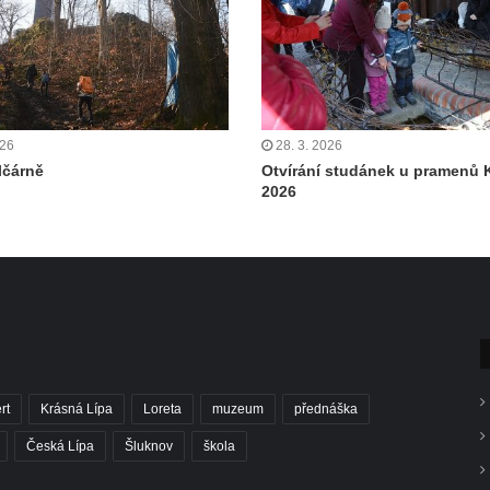
026
28. 3. 2026
lčárně
Otvírání studánek u pramenů K
2026
rt
Krásná Lípa
Loreta
muzeum
přednáška
Česká Lípa
Šluknov
škola