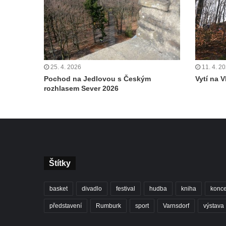
25. 4. 2026
11. 4. 2
Pochod na Jedlovou s Českým
Vytí na V
rozhlasem Sever 2026
Štítky
basket
divadlo
festival
hudba
kniha
konce
představení
Rumburk
sport
Varnsdorf
výstava