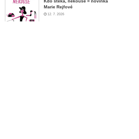
Kdo štěká, nekouše = novinka
Marie Rejfové
12. 7. 2026