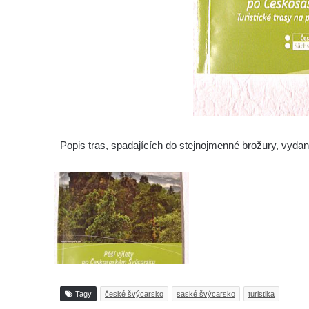
Popis tras, spadajících do stejnojmenné brožury, vydan
Tagy
české švýcarsko
saské švýcarsko
turistika