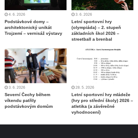
4. 6. 2026
3. 6. 2026
Podstávkové domy –
Letní sportovní hry
architektonický unikát
(olympiáda) – 2. stupeň
Trojzemí – vernisáž výstavy
základních škol 2026 –
streetball a brenbal
3. 6. 2026
28. 5. 2026
Severní Čechy během
Letní sportovní hry mládeže
víkendu patřily
(hry pro střední školy) 2026 –
podstávkovým domům
atletika (a závěrečné
vyhodnocení)