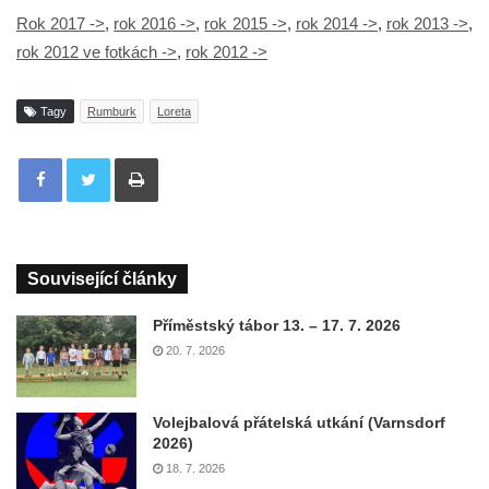
Rok 2017 ->
,
rok 2016 ->
,
rok 2015 ->
,
rok 2014 ->
,
rok 2013 ->
,
rok 2012 ve fotkách ->
,
rok 2012 ->
Tagy
Rumburk
Loreta
Tisknout
Související články
Příměstský tábor 13. – 17. 7. 2026
20. 7. 2026
Volejbalová přátelská utkání (Varnsdorf
2026)
18. 7. 2026