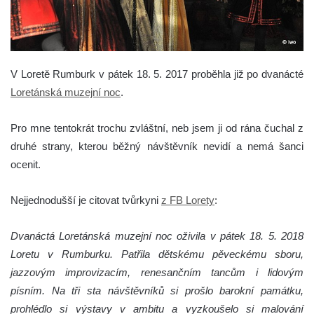
V Loretě Rumburk v pátek 18. 5. 2017 proběhla již po dvanácté
Loretánská muzejní noc
.
Pro mne tentokrát trochu zvláštní, neb jsem ji od rána čuchal z
druhé strany, kterou běžný návštěvník nevidí a nemá šanci
ocenit.
Nejjednodušší je citovat tvůrkyni
z FB Lorety
:
Dvanáctá Loretánská muzejní noc oživila v pátek 18. 5. 2018
Loretu v Rumburku. Patřila dětskému pěveckému sboru,
jazzovým improvizacím, renesančním tancům i lidovým
písním. Na tři sta návštěvníků si prošlo barokní památku,
prohlédlo si výstavy v ambitu a vyzkoušelo si malování