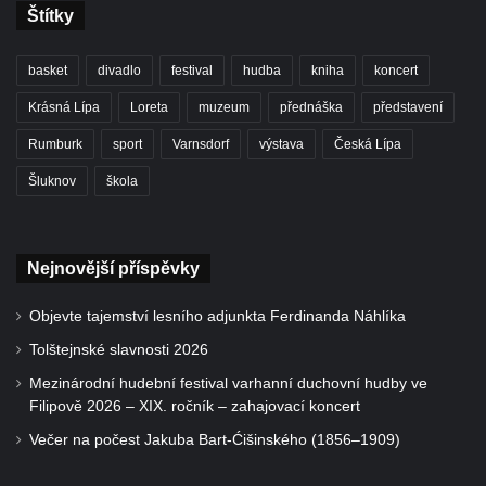
Štítky
basket
divadlo
festival
hudba
kniha
koncert
Krásná Lípa
Loreta
muzeum
přednáška
představení
Rumburk
sport
Varnsdorf
výstava
Česká Lípa
Šluknov
škola
Nejnovější příspěvky
Objevte tajemství lesního adjunkta Ferdinanda Náhlíka
Tolštejnské slavnosti 2026
Mezinárodní hudební festival varhanní duchovní hudby ve
Filipově 2026 – XIX. ročník – zahajovací koncert
Večer na počest Jakuba Bart-Ćišinského (1856–1909)