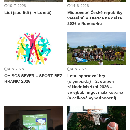
19. 7. 2026
14. 6. 2026
Lidi jsou lidi (i v Loretě)
Mistrovství České republiky
veteránů v atletice na dráze
2026 v Rumburku
4. 6. 2026
4. 6. 2026
OH SOS SEVER – SPORT BEZ
Letní sportovní hry
HRANIC 2026
(olympiáda) – 2. stupeň
základních škol 2026 –
volejbal, ringo, malá kopaná
(a celkové vyhodnocení)