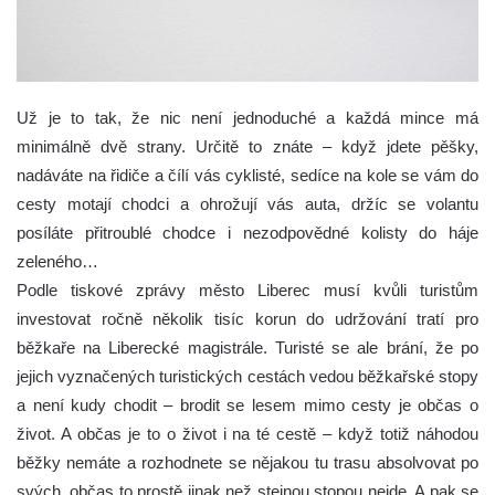
Už je to tak, že nic není jednoduché a každá mince má
minimálně dvě strany. Určitě to znáte – když jdete pěšky,
nadáváte na řidiče a čílí vás cyklisté, sedíce na kole se vám do
cesty motají chodci a ohrožují vás auta, držíc se volantu
posíláte přitroublé chodce i nezodpovědné kolisty do háje
zeleného…
Podle tiskové zprávy město Liberec musí kvůli turistům
investovat ročně několik tisíc korun do udržování tratí pro
běžkaře na Liberecké magistrále. Turisté se ale brání, že po
jejich vyznačených turistických cestách vedou běžkařské stopy
a není kudy chodit – brodit se lesem mimo cesty je občas o
život. A občas je to o život i na té cestě – když totiž náhodou
běžky nemáte a rozhodnete se nějakou tu trasu absolvovat po
svých, občas to prostě jinak než stejnou stopou nejde. A pak se