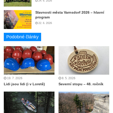
24. 6. 2026
Slavnosti města Varnsdorf 2026 – hlavní
program
22. 6. 2026
Podobné články
19. 7. 2026
8. 5. 2026
Lidi jsou lidi (i v Loretě)
Severní stopu – 48. ročník