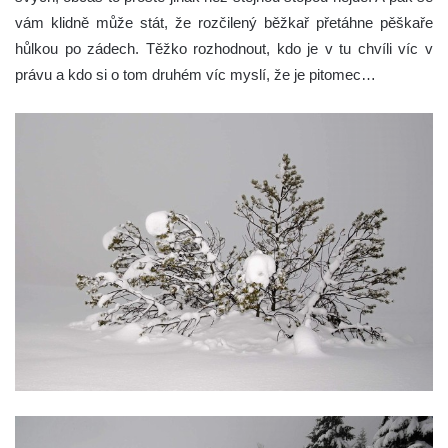
vám klidně může stát, že rozčilený běžkař přetáhne pěškaře
hůlkou po zádech. Těžko rozhodnout, kdo je v tu chvíli víc v
právu a kdo si o tom druhém víc myslí, že je pitomec…