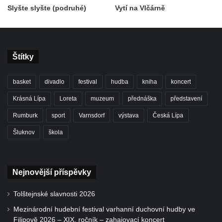
Slyšte slyšte (podruhé)
Vytí na Vlčárně
Štítky
basket
divadlo
festival
hudba
kniha
koncert
Krásná Lípa
Loreta
muzeum
přednáška
představení
Rumburk
sport
Varnsdorf
výstava
Česká Lípa
Šluknov
škola
Nejnovější příspěvky
Tolštejnské slavnosti 2026
Mezinárodní hudební festival varhanní duchovní hudby ve
Filipově 2026 – XIX. ročník – zahajovací koncert