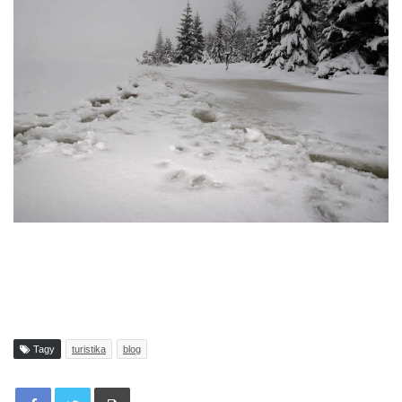
Tagy
turistika
blog
Tisknout