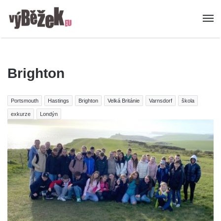
Brighton
Portsmouth
Hastings
Brighton
Velká Británie
Varnsdorf
škola
exkurze
Londýn