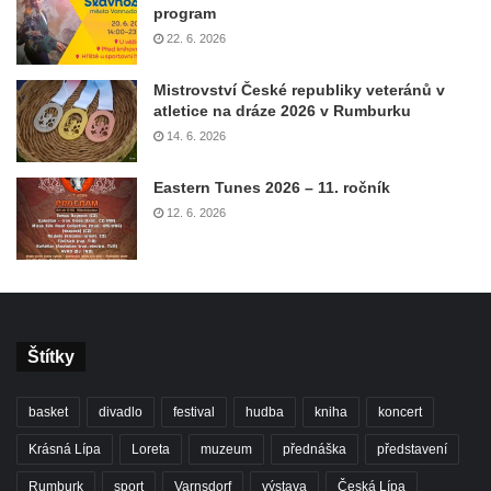
program
22. 6. 2026
Mistrovství České republiky veteránů v
atletice na dráze 2026 v Rumburku
14. 6. 2026
Eastern Tunes 2026 – 11. ročník
12. 6. 2026
Štítky
basket
divadlo
festival
hudba
kniha
koncert
Krásná Lípa
Loreta
muzeum
přednáška
představení
Rumburk
sport
Varnsdorf
výstava
Česká Lípa