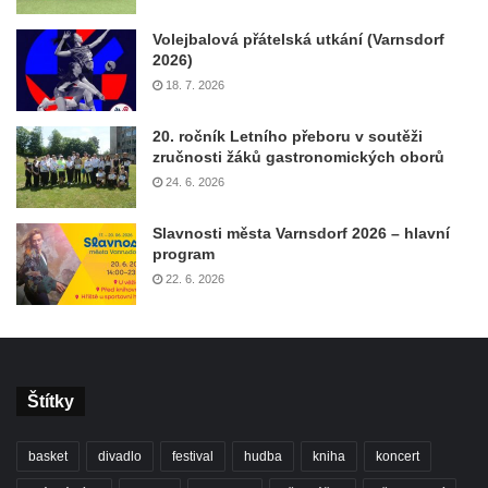
Volejbalová přátelská utkání (Varnsdorf
2026)
18. 7. 2026
20. ročník Letního přeboru v soutěži
zručnosti žáků gastronomických oborů
24. 6. 2026
Slavnosti města Varnsdorf 2026 – hlavní
program
22. 6. 2026
Štítky
basket
divadlo
festival
hudba
kniha
koncert