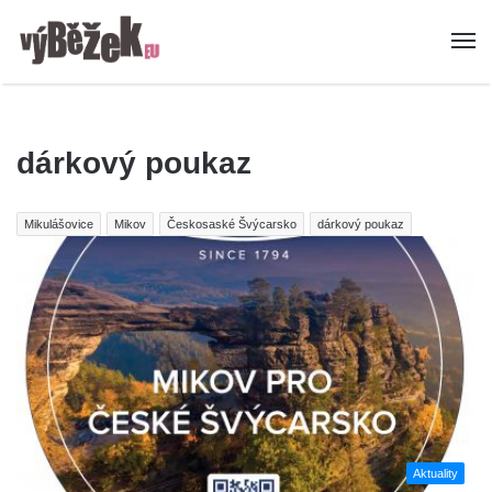
dárkový poukaz
Mikulášovice
Mikov
Českosaské Švýcarsko
dárkový poukaz
Aktuality