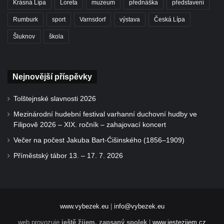
Krásná Lípa
Loreta
muzeum
přednáška
představení
Rumburk
sport
Varnsdorf
výstava
Česká Lípa
Šluknov
škola
Nejnovější příspěvky
Tolštejnské slavnosti 2026
Mezinárodní hudební festival varhanní duchovní hudby ve
Filipově 2026 – XIX. ročník – zahajovací koncert
Večer na počest Jakuba Bart-Ćišinského (1856–1909)
Příměstský tábor 13. – 17. 7. 2026
www.vybezek.eu
|
info@vybezek.eu
web provozuje
ještě žijem, zapsaný spolek
|
www.jestezijem.cz