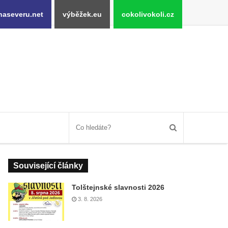
naseveru.net
výběžek.eu
cokolivokoli.cz
Související články
Tolštejnské slavnosti 2026
3. 8. 2026