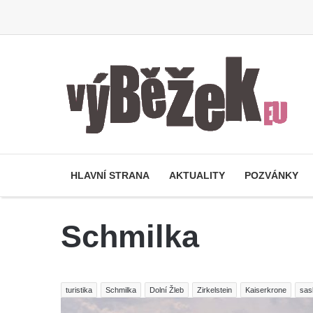
HLAVNÍ STRANA
AKTUALITY
POZVÁNKY
Schmilka
turistika
Schmilka
Dolní Žleb
Zirkelstein
Kaiserkrone
sas