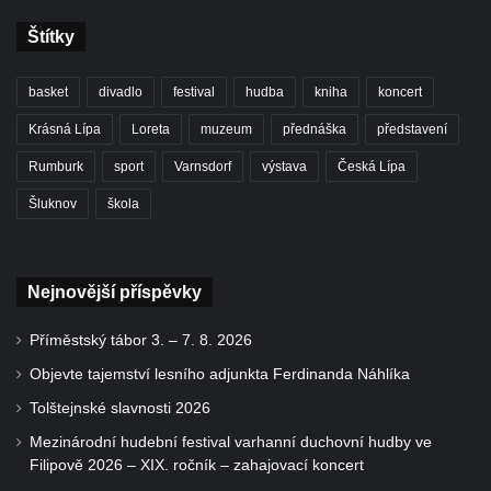
Štítky
basket
divadlo
festival
hudba
kniha
koncert
Krásná Lípa
Loreta
muzeum
přednáška
představení
Rumburk
sport
Varnsdorf
výstava
Česká Lípa
Šluknov
škola
Nejnovější příspěvky
Příměstský tábor 3. – 7. 8. 2026
Objevte tajemství lesního adjunkta Ferdinanda Náhlíka
Tolštejnské slavnosti 2026
Mezinárodní hudební festival varhanní duchovní hudby ve
Filipově 2026 – XIX. ročník – zahajovací koncert