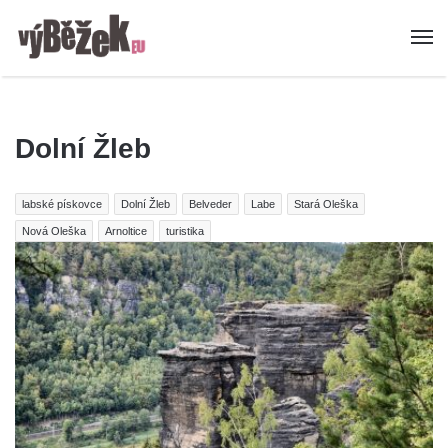
Dolní Žleb
labské pískovce
Dolní Žleb
Belveder
Labe
Stará Oleška
Nová Oleška
Arnoltice
turistika