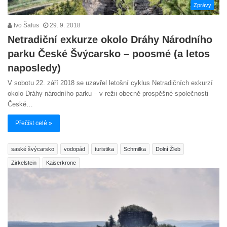
Zprávy
Ivo Šafus
29. 9. 2018
Netradiční exkurze okolo Dráhy Národního
parku České Švýcarsko – poosmé (a letos
naposledy)
V sobotu 22. září 2018 se uzavřel letošní cyklus Netradičních exkurzí
okolo Dráhy národního parku – v režii obecně prospěšné společnosti
České…
Přečíst celé »
saské švýcarsko
vodopád
turistika
Schmilka
Dolní Žleb
Zirkelstein
Kaiserkrone