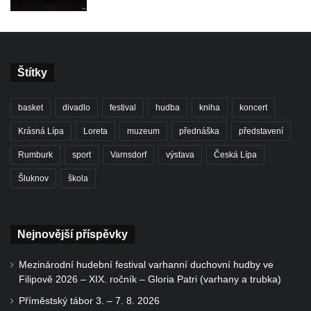
Štítky
basket
divadlo
festival
hudba
kniha
koncert
Krásná Lípa
Loreta
muzeum
přednáška
představení
Rumburk
sport
Varnsdorf
výstava
Česká Lípa
Šluknov
škola
Nejnovější příspěvky
Mezinárodní hudební festival varhanní duchovní hudby ve
Filipově 2026 – XIX. ročník – Gloria Patri (varhany a trubka)
Příměstský tábor 3. – 7. 8. 2026