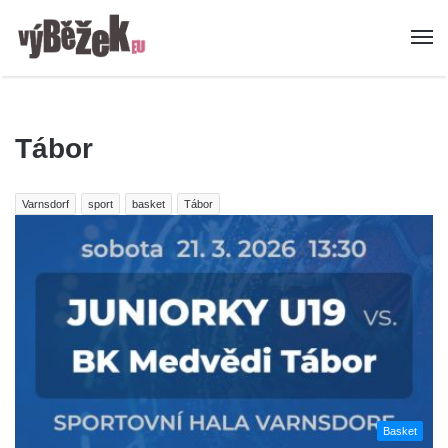
Tábor
Varnsdorf
sport
basket
Tábor
Basket