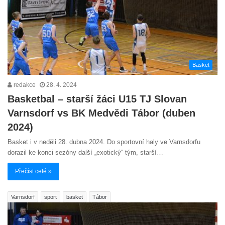
Basket
redakce
28. 4. 2024
Basketbal – starší žáci U15 TJ Slovan
Varnsdorf vs BK Medvědi Tábor (duben
2024)
Basket i v neděli 28. dubna 2024. Do sportovní haly ve Varnsdorfu
dorazil ke konci sezóny další „exotický“ tým, starší…
Přečíst celé »
Varnsdorf
sport
basket
Tábor