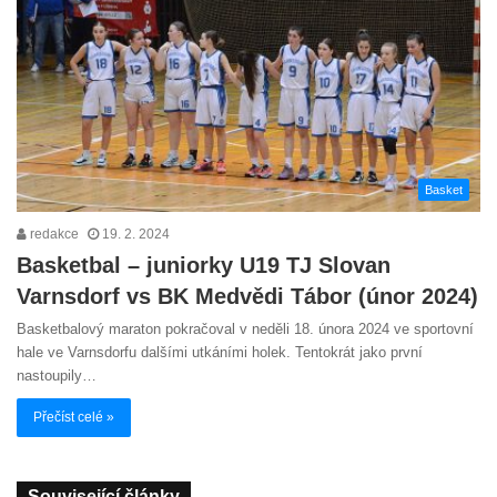
Basket
redakce
19. 2. 2024
Basketbal – juniorky U19 TJ Slovan
Varnsdorf vs BK Medvědi Tábor (únor 2024)
Basketbalový maraton pokračoval v neděli 18. února 2024 ve sportovní
hale ve Varnsdorfu dalšími utkáními holek. Tentokrát jako první
nastoupily…
Přečíst celé »
Související články