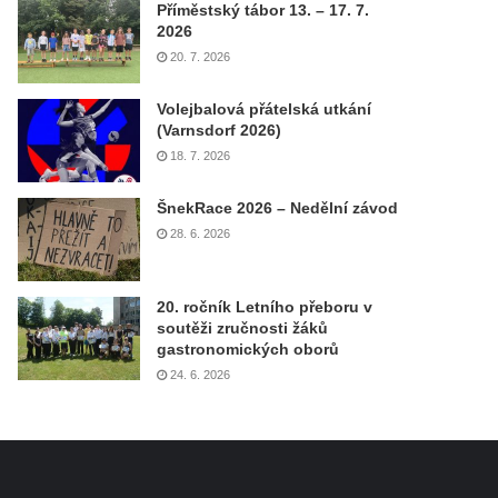
Příměstský tábor 13. – 17. 7.
2026
20. 7. 2026
Volejbalová přátelská utkání
(Varnsdorf 2026)
18. 7. 2026
ŠnekRace 2026 – Nedělní závod
28. 6. 2026
20. ročník Letního přeboru v
soutěži zručnosti žáků
gastronomických oborů
24. 6. 2026