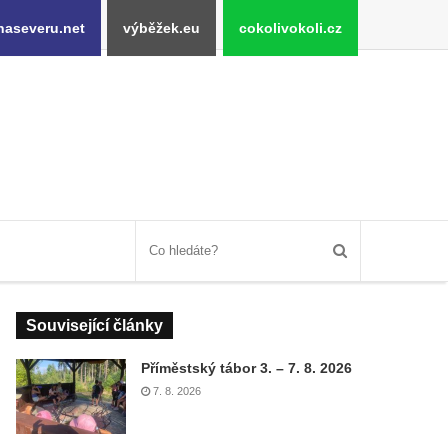
naseveru.net
výběžek.eu
cokolivokoli.cz
Související články
Příměstský tábor 3. – 7. 8. 2026
7. 8. 2026