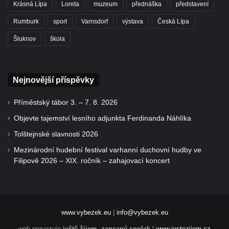
Krásná Lípa
Loreta
muzeum
přednáška
představení
Rumburk
sport
Varnsdorf
výstava
Česká Lípa
Šluknov
škola
Nejnovější příspěvky
Příměstský tábor 3. – 7. 8. 2026
Objevte tajemství lesního adjunkta Ferdinanda Náhlíka
Tolštejnské slavnosti 2026
Mezinárodní hudební festival varhanní duchovní hudby ve
Filipově 2026 – XIX. ročník – zahajovací koncert
www.vybezek.eu
|
info@vybezek.eu
web provozuje
ještě žijem, zapsaný spolek
|
www.jestezijem.cz