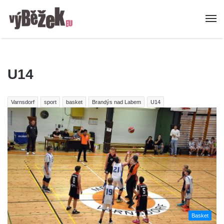
U14
Varnsdorf
sport
basket
Brandýs nad Labem
U14
Basket