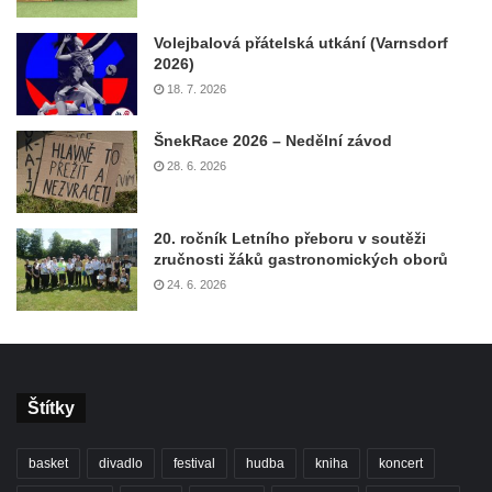
Volejbalová přátelská utkání (Varnsdorf
2026)
18. 7. 2026
ŠnekRace 2026 – Nedělní závod
28. 6. 2026
20. ročník Letního přeboru v soutěži
zručnosti žáků gastronomických oborů
24. 6. 2026
Štítky
basket
divadlo
festival
hudba
kniha
koncert