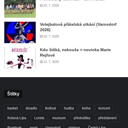
20. 7. 2026
Volejbalová přátelská utkání (Varnsdorf
2026)
18. 7. 2026
Kdo štěká, nekouše = novinka Marie
Rejfové
12. 7. 2026
Štítky
basket
divadlo
festival
hudba
kniha
koncert
Krásná Lípa
Loreta
muzeum
přednáška
představení
Rumburk
sport
Varnsdorf
výstava
Česká Lípa