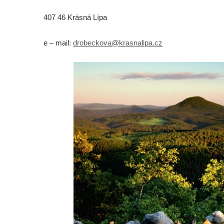
407 46 Krásná Lípa
e – mail:
drobeckova@krasnalipa.cz