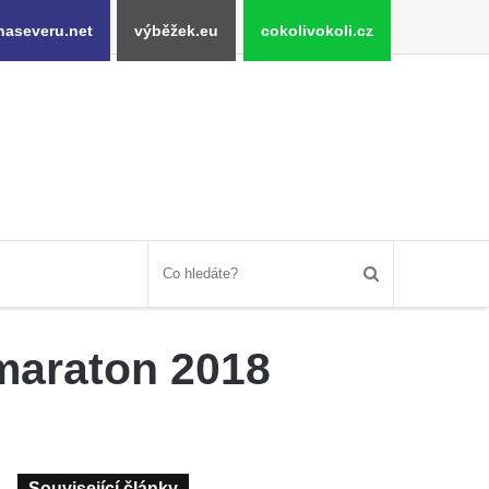
naseveru.net
výběžek.eu
cokolivokoli.cz
maraton 2018
Související články