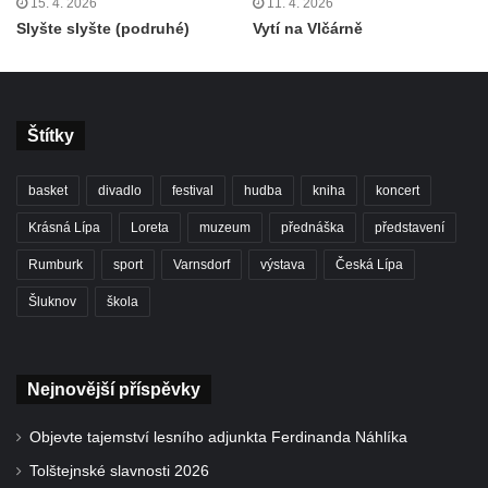
15. 4. 2026
11. 4. 2026
Slyšte slyšte (podruhé)
Vytí na Vlčárně
Štítky
basket
divadlo
festival
hudba
kniha
koncert
Krásná Lípa
Loreta
muzeum
přednáška
představení
Rumburk
sport
Varnsdorf
výstava
Česká Lípa
Šluknov
škola
Nejnovější příspěvky
Objevte tajemství lesního adjunkta Ferdinanda Náhlíka
Tolštejnské slavnosti 2026