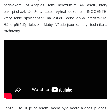
nedalekém Los Angeles. Tomu nerozumím. Ani jásotu, který
pak přichází. Jenže… Letos vyhrál dokument INOCENTE,
který tohle společenství na osudu jedné dívky představuje.
Ráno přijíždějí televizní štáby. Všude jsou kamery, technika a
rozhovory.
Jenže… to už je po všem, včera bylo včera a dnes je dnes.