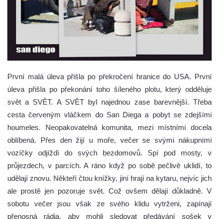
První malá úleva přišla po překročení hranice do USA. První
úleva přišla po překonání toho šíleného plotu, který odděluje
svět a SVĚT. A SVĚT byl najednou zase barevnější. Třeba
cesta červeným vláčkem do San Diega a pobyt se zdejšími
houmeles. Neopakovatelná komunita, mezi místními docela
oblíbená. Přes den žijí u moře, večer se svými nákupními
vozíčky odjíždí do svých bezdomovů. Spí pod mosty, v
průjezdech, v parcích. A ráno když po sobě pečlivě uklidí, to
udělají znovu. Někteří čtou knížky, jiní hrají na kytaru, nejvíc jich
ale prostě jen pozoruje svět. Což ovšem dělají důkladně. V
sobotu večer jsou však ze svého klidu vytrženi, zapínají
přenosná rádia, aby mohli sledovat předávání sošek v