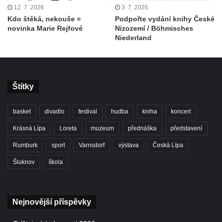
12. 7. 2026
3. 7. 2026
Kdo štěká, nekouše =
Podpořte vydání knihy České
novinka Marie Rejfové
Nizozemí / Böhmisches
Niederland
Štítky
basket
divadlo
festival
hudba
kniha
koncert
Krásná Lípa
Loreta
muzeum
přednáška
představení
Rumburk
sport
Varnsdorf
výstava
Česká Lípa
Šluknov
škola
Nejnovější příspěvky