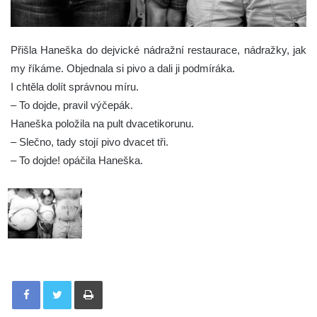
Přišla Haneška do dejvické nádražní restaurace, nádražky, jak
my říkáme.
Objednala si pivo a dali ji podmíráka.
I chtěla dolít správnou míru.
– To dojde, pravil výčepák.
Haneška položila na pult dvacetikorunu.
– Slečno, tady stojí pivo dvacet tři.
– To dojde! opáčila Haneška.
Tisknout