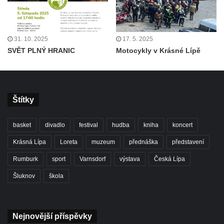
31. 10. 2025
17. 5. 2025
SVĚT PLNÝ HRANIC
Motocykly v Krásné Lípě
Štítky
basket
divadlo
festival
hudba
kniha
koncert
Krásná Lípa
Loreta
muzeum
přednáška
představení
Rumburk
sport
Varnsdorf
výstava
Česká Lípa
Šluknov
škola
Nejnovější příspěvky