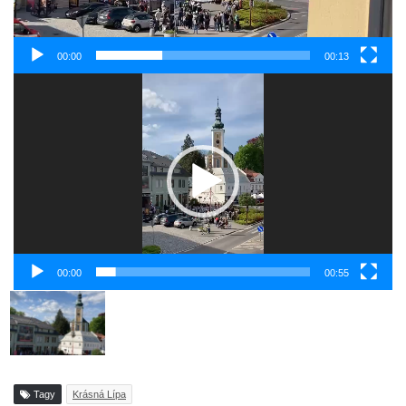
00:00
00:13
Video
přehrávač
00:00
00:55
Tagy
Krásná Lípa