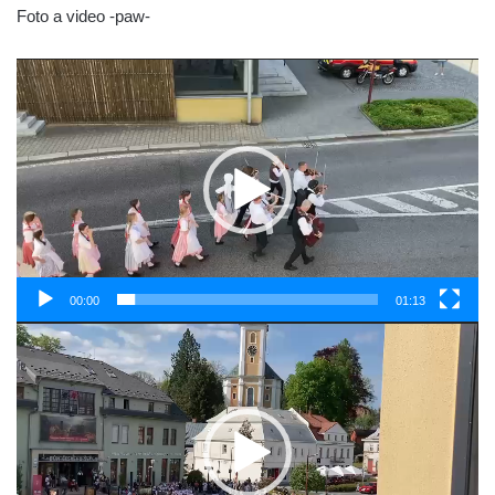
Foto a video -paw-
Video
přehrávač
00:00
01:13
Video
přehrávač