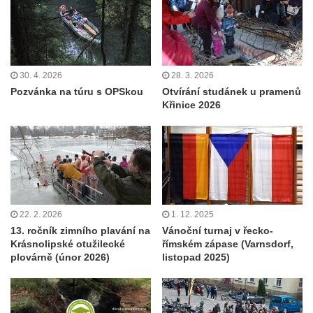
30. 4. 2026
28. 3. 2026
Pozvánka na túru s OPSkou
Otvírání studánek u pramenů
Křinice 2026
22. 2. 2026
1. 12. 2025
13. ročník zimního plavání na
Vánoční turnaj v řecko-
Krásnolipské otužilecké
římském zápase (Varnsdorf,
plovárně (únor 2026)
listopad 2025)