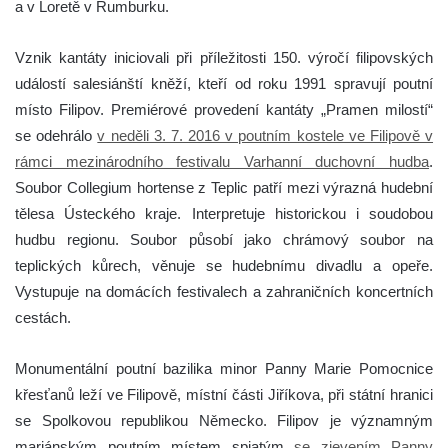
a v Loretě v Rumburku.
Vznik kantáty iniciovali při příležitosti 150. výročí filipovských
událostí salesiánští kněží, kteří od roku 1991 spravují poutní
místo Filipov. Premiérové provedení kantáty „Pramen milostí“
se odehrálo
v neděli 3. 7. 2016 v poutním kostele ve Filipově v
rámci mezinárodního festivalu Varhanní duchovní hudba
.
Soubor Collegium hortense z Teplic patří mezi výrazná hudební
tělesa Ústeckého kraje. Interpretuje historickou i soudobou
hudbu regionu. Soubor působí jako chrámový soubor na
teplických kůrech, věnuje se hudebnímu divadlu a opeře.
Vystupuje na domácích festivalech a zahraničních koncertních
cestách.
Monumentální poutní bazilika minor Panny Marie Pomocnice
křesťanů leží ve Filipově, místní části Jiříkova, při státní hranici
se Spolkovou republikou Německo. Filipov je významným
mariánským poutním místem spjatým
se zjevením Panny